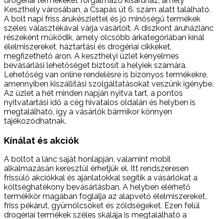
drogériai termékeket forgalmazó kisáruház, amely
Keszthely városában, a Csapás út 6. szám alatt található.
A bolt napi friss árukészlettel és jó minőségű termékek
széles választékával várja vásárlóit. A diszkont áruházlánc
részeként működik, amely olcsóbb árkategóriában kínál
élelmiszereket, háztartási és drogériai cikkeket,
megfizethető áron. A keszthelyi üzlet kényelmes
bevásárlási lehetőséget biztosít a helyiek számára.
Lehetőség van online rendelésre is bizonyos termékekre,
amennyiben kiszállítási szolgáltatásokat veszünk igénybe.
Az üzlet a hét minden napján nyitva tart, a pontos
nyitvatartási idő a cég hivatalos oldalán és helyben is
megtalálható, így a vásárlók bármikor könnyen
tájékozódhatnak.
Kínálat és akciók
A boltot a lánc saját honlapján, valamint mobil
alkalmazásán keresztül érhetjük el. Itt rendszeresen
frissülő akciókkal és ajánlatokkal segítik a vásárlókat a
költséghatékony bevásárlásban. A helyben elérhető
termékkör magában foglalja az alapvető élelmiszereket,
friss pékárut, gyümölcsöket és zöldségeket. Ezen felül
drogériai termékek széles skálája is megtalálható a