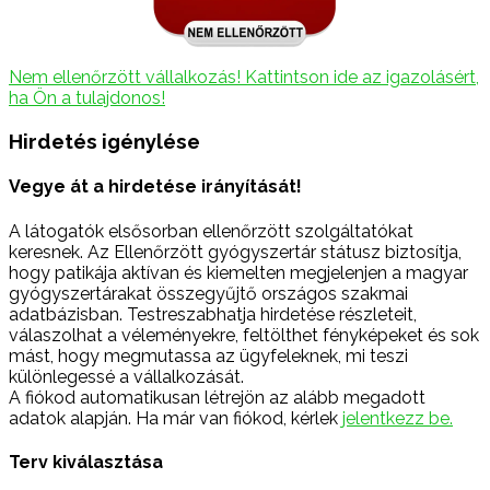
Nem ellenőrzött vállalkozás! Kattintson ide az igazolásért,
ha Ön a tulajdonos!
Hirdetés igénylése
Vegye át a hirdetése irányítását!
A látogatók elsősorban ellenőrzött szolgáltatókat
keresnek. Az Ellenőrzött gyógyszertár státusz biztosítja,
hogy patikája aktívan és kiemelten megjelenjen a magyar
gyógyszertárakat összegyűjtő országos szakmai
adatbázisban. Testreszabhatja hirdetése részleteit,
válaszolhat a véleményekre, feltölthet fényképeket és sok
mást, hogy megmutassa az ügyfeleknek, mi teszi
különlegessé a vállalkozását.
A fiókod automatikusan létrejön az alább megadott
adatok alapján. Ha már van fiókod, kérlek
jelentkezz be.
Terv kiválasztása