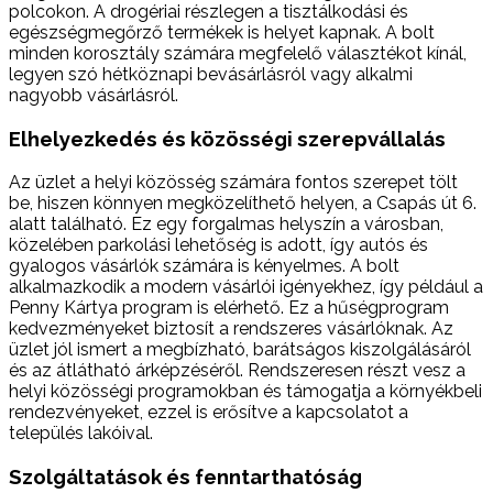
polcokon. A drogériai részlegen a tisztálkodási és
egészségmegőrző termékek is helyet kapnak. A bolt
minden korosztály számára megfelelő választékot kínál,
legyen szó hétköznapi bevásárlásról vagy alkalmi
nagyobb vásárlásról.
Elhelyezkedés és közösségi szerepvállalás
Az üzlet a helyi közösség számára fontos szerepet tölt
be, hiszen könnyen megközelíthető helyen, a Csapás út 6.
alatt található. Ez egy forgalmas helyszín a városban,
közelében parkolási lehetőség is adott, így autós és
gyalogos vásárlók számára is kényelmes. A bolt
alkalmazkodik a modern vásárlói igényekhez, így például a
Penny Kártya program is elérhető. Ez a hűségprogram
kedvezményeket biztosít a rendszeres vásárlóknak. Az
üzlet jól ismert a megbízható, barátságos kiszolgálásáról
és az átlátható árképzéséről. Rendszeresen részt vesz a
helyi közösségi programokban és támogatja a környékbeli
rendezvényeket, ezzel is erősítve a kapcsolatot a
település lakóival.
Szolgáltatások és fenntarthatóság