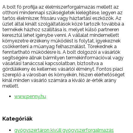
A bolt fő profilja az élelmiszerforgalmazás mellett az
otthoni mindennapi szükségletek kielégítése, legyen az
tartós élelmiszer, frissáru vagy háztartási eszközök. Az
üzlet által kínált szolgáltatások közé tartozik továbbá a
termékek házhoz szállítása is, melyet külső partneren
keresztül lehet igénybe venni. A vállalat mindemellett
környezetre érzékeny működést is folytat, igyekeznek
csökkenteni a műanyag felhasználást. Törekednek a
fenntartható működésre is. A bolt dolgozói a vásárlók
segítségére állnak bármilyen termékinformációval vagy
vásárlási tanáccsal kapcsolatban, biztosítva a
gördülékeny és kellemes vásárlói élményt. Fontos piaci
szereplő a városban és környékén, hiszen elérhetőséget
kínál minden vásárló számára a kiváló ár-érték arány
mellett.
www.penny.hu
Kategóriák
gyógyszertáron kívüli gyógyszerforgalmazás