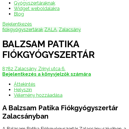
Gyógyszertáraknak
Widget weboldalakra
Blog
Bejelentkezés
fiókgyógyszertárak
ZALA
,
Zalacsány
BALZSAM PATIKA
FIÓKGYÓGYSZERTÁR
8782 Zalacsány, Zrínyi utca 6.
Bejelentkezés a könyvjelzők számára
Áttekintés
Helyszín
Vélemény hozzáadása
A Balzsam Patika Fiókgyógyszertár
Zalacsányban
A Balzsam Patika Fiókgyógyszertár Zalacsány szívében, a