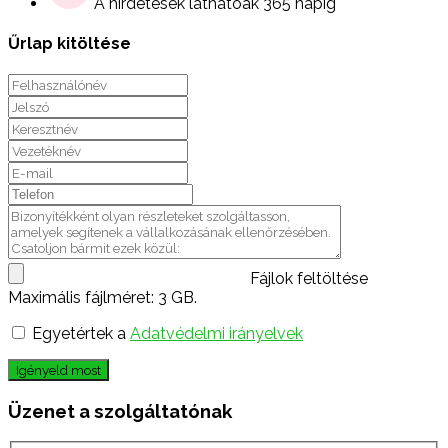
A hirdetések láthatóak 365 napig
Űrlap kitöltése
Fájlok feltöltése
Maximális fájlméret: 3 GB.
Egyetértek a
Adatvédelmi irányelvek
Igényeld most
Üzenet a szolgáltatónak