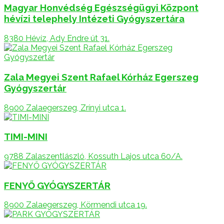
Magyar Honvédség Egészségügyi Központ
hévízi telephely Intézeti Gyógyszertára
8380 Hévíz, Ady Endre út 31.
Zala Megyei Szent Rafael Kórház Egerszeg
Gyógyszertár
8900 Zalaegerszeg, Zrínyi utca 1.
TIMI-MINI
9788 Zalaszentlászló, Kossuth Lajos utca 60/A.
FENYŐ GYÓGYSZERTÁR
8900 Zalaegerszeg, Körmendi utca 19.