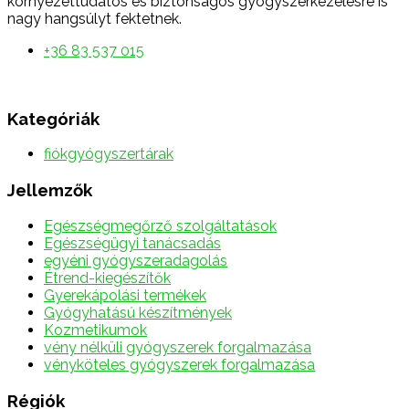
környezettudatos és biztonságos gyógyszerkezelésre is
nagy hangsúlyt fektetnek.
+36 83 537 015
Kategóriák
fiókgyógyszertárak
Jellemzők
Egészségmegőrző szolgáltatások
Egészségügyi tanácsadás
egyéni gyógyszeradagolás
Étrend-kiegészítők
Gyerekápolási termékek
Gyógyhatású készítmények
Kozmetikumok
vény nélküli gyógyszerek forgalmazása
vényköteles gyógyszerek forgalmazása
Régiók