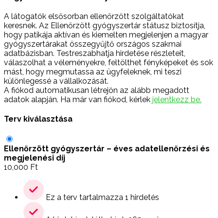
A látogatók elsősorban ellenőrzött szolgáltatókat
keresnek. Az Ellenőrzött gyógyszertár státusz biztosítja,
hogy patikája aktívan és kiemelten megjelenjen a magyar
gyógyszertárakat összegyűjtő országos szakmai
adatbázisban. Testreszabhatja hirdetése részleteit,
válaszolhat a véleményekre, feltölthet fényképeket és sok
mást, hogy megmutassa az ügyfeleknek, mi teszi
különlegessé a vállalkozását.
A fiókod automatikusan létrejön az alább megadott
adatok alapján. Ha már van fiókod, kérlek
jelentkezz be.
Terv kiválasztása
Ellenőrzött gyógyszertár – éves adatellenőrzési és
megjelenési díj
10,000
Ft
Ez a terv tartalmazza 1 hirdetés