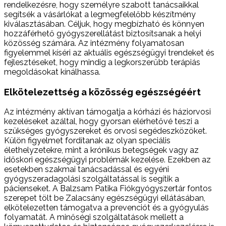
rendelkezésre, hogy személyre szabott tanácsaikkal
segítsék a vásárlókat a legmegfelelőbb készítmény
kiválasztásában. Céljuk, hogy megbízható és könnyen
hozzáférhető gyógyszerellátást biztosítsanak a helyi
közösség számára. Az intézmény folyamatosan
figyelemmel kíséri az aktuális egészségügyi trendeket és
fejlesztéseket, hogy mindig a legkorszerűbb terápiás
megoldásokat kínálhassa.
Elkötelezettség a közösség egészségéért
Az intézmény aktívan támogatja a kórházi és háziorvosi
kezeléseket azáltal, hogy gyorsan elérhetővé teszi a
szükséges gyógyszereket és orvosi segédeszközöket.
Külön figyelmet fordítanak az olyan speciális
élethelyzetekre, mint a krónikus betegségek vagy az
időskori egészségügyi problémák kezelése. Ezekben az
esetekben szakmai tanácsadással és egyéni
gyógyszeradagolási szolgáltatással is segítik a
pácienseket. A Balzsam Patika Fiókgyógyszertár fontos
szerepet tölt be Zalacsány egészségügyi ellátásában,
elkötelezetten támogatva a prevenciót és a gyógyulás
folyamatát. A minőségi szolgáltatások mellett a