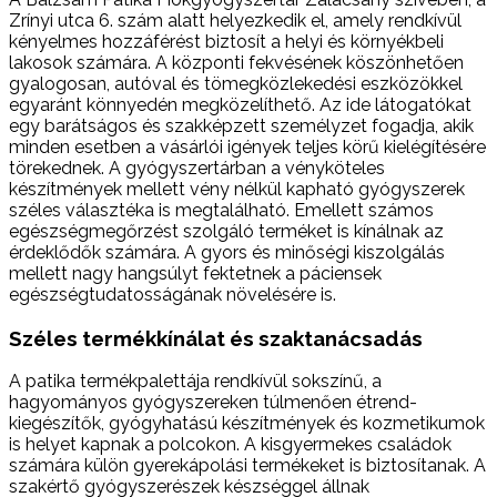
Zrínyi utca 6. szám alatt helyezkedik el, amely rendkívül
kényelmes hozzáférést biztosít a helyi és környékbeli
lakosok számára. A központi fekvésének köszönhetően
gyalogosan, autóval és tömegközlekedési eszközökkel
egyaránt könnyedén megközelíthető. Az ide látogatókat
egy barátságos és szakképzett személyzet fogadja, akik
minden esetben a vásárlói igények teljes körű kielégítésére
törekednek. A gyógyszertárban a vényköteles
készítmények mellett vény nélkül kapható gyógyszerek
széles választéka is megtalálható. Emellett számos
egészségmegőrzést szolgáló terméket is kínálnak az
érdeklődők számára. A gyors és minőségi kiszolgálás
mellett nagy hangsúlyt fektetnek a páciensek
egészségtudatosságának növelésére is.
Széles termékkínálat és szaktanácsadás
A patika termékpalettája rendkívül sokszínű, a
hagyományos gyógyszereken túlmenően étrend-
kiegészítők, gyógyhatású készítmények és kozmetikumok
is helyet kapnak a polcokon. A kisgyermekes családok
számára külön gyerekápolási termékeket is biztosítanak. A
szakértő gyógyszerészek készséggel állnak