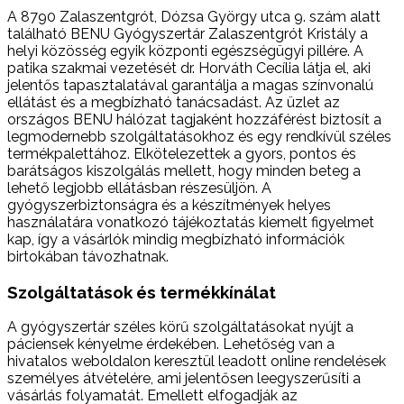
A 8790 Zalaszentgrót, Dózsa György utca 9. szám alatt
található BENU Gyógyszertár Zalaszentgrót Kristály a
helyi közösség egyik központi egészségügyi pillére. A
patika szakmai vezetését dr. Horváth Cecília látja el, aki
jelentős tapasztalatával garantálja a magas színvonalú
ellátást és a megbízható tanácsadást. Az üzlet az
országos BENU hálózat tagjaként hozzáférést biztosít a
legmodernebb szolgáltatásokhoz és egy rendkívül széles
termékpalettához. Elkötelezettek a gyors, pontos és
barátságos kiszolgálás mellett, hogy minden beteg a
lehető legjobb ellátásban részesüljön. A
gyógyszerbiztonságra és a készítmények helyes
használatára vonatkozó tájékoztatás kiemelt figyelmet
kap, így a vásárlók mindig megbízható információk
birtokában távozhatnak.
Szolgáltatások és termékkínálat
A gyógyszertár széles körű szolgáltatásokat nyújt a
páciensek kényelme érdekében. Lehetőség van a
hivatalos weboldalon keresztül leadott online rendelések
személyes átvételére, ami jelentősen leegyszerűsíti a
vásárlás folyamatát. Emellett elfogadják az