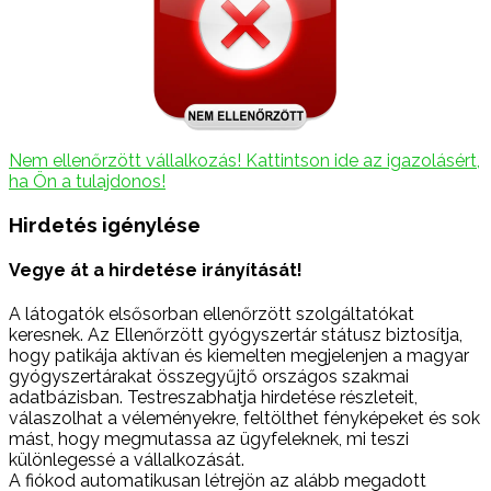
Nem ellenőrzött vállalkozás! Kattintson ide az igazolásért,
ha Ön a tulajdonos!
Hirdetés igénylése
Vegye át a hirdetése irányítását!
A látogatók elsősorban ellenőrzött szolgáltatókat
keresnek. Az Ellenőrzött gyógyszertár státusz biztosítja,
hogy patikája aktívan és kiemelten megjelenjen a magyar
gyógyszertárakat összegyűjtő országos szakmai
adatbázisban. Testreszabhatja hirdetése részleteit,
válaszolhat a véleményekre, feltölthet fényképeket és sok
mást, hogy megmutassa az ügyfeleknek, mi teszi
különlegessé a vállalkozását.
A fiókod automatikusan létrejön az alább megadott