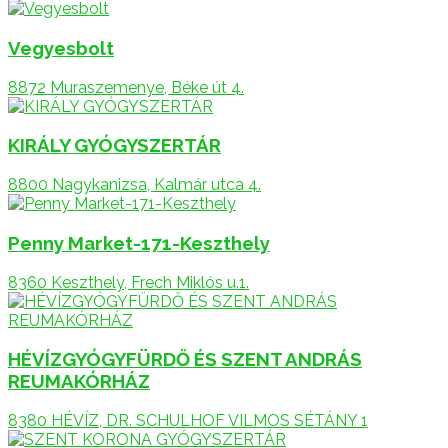
Vegyesbolt
8872 Muraszemenye, Béke út 4.
KIRÁLY GYÓGYSZERTÁR
8800 Nagykanizsa, Kalmár utca 4.
Penny Market-171-Keszthely
8360 Keszthely, Frech Miklós u.1.
HÉVÍZGYÓGYFÜRDŐ ÉS SZENT ANDRÁS
REUMAKÓRHÁZ
8380 HÉVÍZ, DR. SCHULHOF VILMOS SÉTÁNY 1