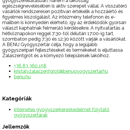
gyógyszerellátásban, hanem a lakosság
egészségnevelésében is aktív szerepet vállal. A visszatérő
vásárlók rendszeresen pozitívan értékelik a hozzáértő és
figyelmes kiszolgálást. Az intézmény telefonon és e-
mailben is könnyedén elérhető, így az érdeklődők gyorsan
választ kaphatnak felmerülő kérdéseikre. A nyitvatartás a
hétköznapokon reggel 7:30-tól délután 17:00-ig tart,
szombaton pedig 7:30 és 12:30 között várják a vásárlókat.
A BENU Gyógyszertár célja, hogy a legújabb
gyógyszeripari fejlesztéseket és termékeket is eljuttassa
Zalaszentgrót és a környező települések lakóihoz.
+36 83 360 158
kristalyzalaszentgrot@benugyogyszertar.hu
benu.hu
Kategóriák
internetes gyógyszerkereskedelmet folytató
gyógyszertárak
Jellemzők