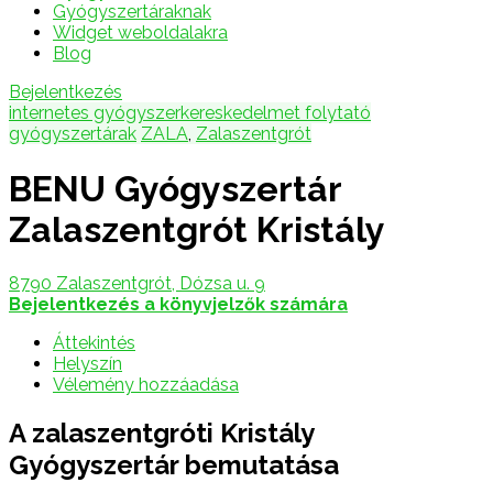
Gyógyszertáraknak
Widget weboldalakra
Blog
Bejelentkezés
internetes gyógyszerkereskedelmet folytató
gyógyszertárak
ZALA
,
Zalaszentgrót
BENU Gyógyszertár
Zalaszentgrót Kristály
8790 Zalaszentgrót, Dózsa u. 9
Bejelentkezés a könyvjelzők számára
Áttekintés
Helyszín
Vélemény hozzáadása
A zalaszentgróti Kristály
Gyógyszertár bemutatása