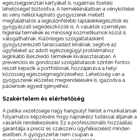
egészségpénztári kártyákat is, rugalmas fizetési
lehetőséget biztosítva. A termékkínálatban a vényköteles
és vény nélkül kapható gyógyszerek mellett
megtalálhatók a legkülönfélébb táplálékkiegészítők és
gyógyászati segédeszközök is. A vásárlók személyes
higiéniai termékek és minőségi kozmetikumok közül is
válogathatnak. Különleges szolgáltatásként
gyógyszerészeti tanácsadást kínálnak, segítve az
ügyfeleket az adott egészségügyi problémához
leginkább illeszkedő termékek kiválasztásában. A
prevenciós és gondozási szolgáltatások szintén fontos
részét képezik a portfóliónak, hozzájárulva a helyi
közösség egészségmegőrzéséhez. Lehetőség van a
gyógyszerek előzetes megrendelésére is, igazodva a
páciensek egyedi igényeihez.
Szakértelem és elérhetőség
A patika vezetősége nagy hangsúlyt fektet a munkatársak
folyamatos képzésére, hogy naprakész tudással álljanak a
vásárlók rendelkezésére. Ez a professzionális hozzáállás
garantálja a precíz és szakszerű ügyfélkezelést minden
esetben. A gyógyszertár nem csupán a