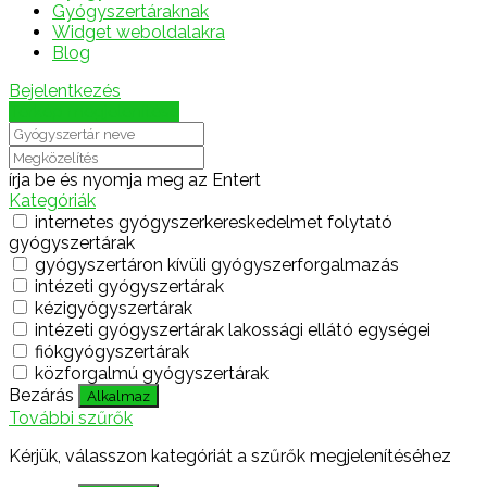
Gyógyszertáraknak
Widget weboldalakra
Blog
Bejelentkezés
Térkép megjelenítése
írja be és nyomja meg az Entert
Kategóriák
internetes gyógyszerkereskedelmet folytató
gyógyszertárak
gyógyszertáron kívüli gyógyszerforgalmazás
intézeti gyógyszertárak
kézigyógyszertárak
intézeti gyógyszertárak lakossági ellátó egységei
fiókgyógyszertárak
közforgalmú gyógyszertárak
Bezárás
Alkalmaz
További szűrők
Kérjük, válasszon kategóriát a szűrők megjelenítéséhez