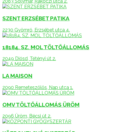
2083 Solymár, Rákóczi utca 2.
SZENT ERZSÉBET PATIKA
2230 Gyömrő, Erzsébet utca 4.
18184. SZ. MOL TÖLTŐÁLLOMÁS
2049 Diósd, Tétényi út 2.
LA MAISON
2090 Remeteszőlős, Nap utca 1.
OMV TÖLTŐÁLLOMÁS ÜRÖM
2096 Üröm, Bécsi út 2.