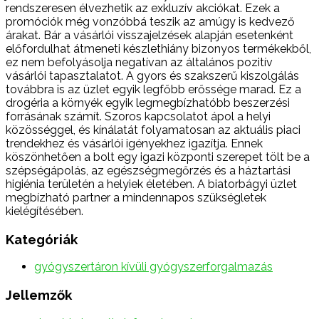
rendszeresen élvezhetik az exkluzív akciókat. Ezek a
promóciók még vonzóbbá teszik az amúgy is kedvező
árakat. Bár a vásárlói visszajelzések alapján esetenként
előfordulhat átmeneti készlethiány bizonyos termékekből,
ez nem befolyásolja negatívan az általános pozitív
vásárlói tapasztalatot. A gyors és szakszerű kiszolgálás
továbbra is az üzlet egyik legfőbb erőssége marad. Ez a
drogéria a környék egyik legmegbízhatóbb beszerzési
forrásának számít. Szoros kapcsolatot ápol a helyi
közösséggel, és kínálatát folyamatosan az aktuális piaci
trendekhez és vásárlói igényekhez igazítja. Ennek
köszönhetően a bolt egy igazi központi szerepet tölt be a
szépségápolás, az egészségmegőrzés és a háztartási
higiénia területén a helyiek életében. A biatorbágyi üzlet
megbízható partner a mindennapos szükségletek
kielégítésében.
Kategóriák
gyógyszertáron kívüli gyógyszerforgalmazás
Jellemzők