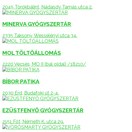
2045 Törökbálint, Nádasdy Tamás utca 2.
MINERVA GYÓGYSZERTÁR
2335 Taksony, Wesselényi utca 34.
MOL TÖLTŐÁLLOMÁS
2220 Vecsés, MO II (bal oldal) /18210/
BÍBOR PATIKA
2030 Érd, Budafoki út 2-4.
EZÜSTFENYŐ GYÓGYSZERTÁR
2151 Fót, Németh K. utca 29.