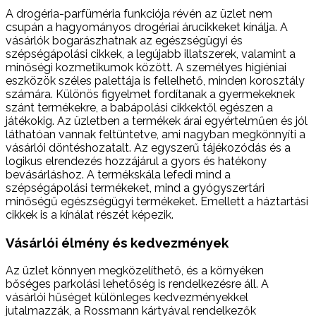
A drogéria-parfüméria funkciója révén az üzlet nem
csupán a hagyományos drogériai árucikkeket kínálja. A
vásárlók bogarászhatnak az egészségügyi és
szépségápolási cikkek, a legújabb illatszerek, valamint a
minőségi kozmetikumok között. A személyes higiéniai
eszközök széles palettája is fellelhető, minden korosztály
számára. Különös figyelmet fordítanak a gyermekeknek
szánt termékekre, a babápolási cikkektől egészen a
játékokig. Az üzletben a termékek árai egyértelműen és jól
láthatóan vannak feltüntetve, ami nagyban megkönnyíti a
vásárlói döntéshozatalt. Az egyszerű tájékozódás és a
logikus elrendezés hozzájárul a gyors és hatékony
bevásárláshoz. A termékskála lefedi mind a
szépségápolási termékeket, mind a gyógyszertári
minőségű egészségügyi termékeket. Emellett a háztartási
cikkek is a kínálat részét képezik.
Vásárlói élmény és kedvezmények
Az üzlet könnyen megközelíthető, és a környéken
bőséges parkolási lehetőség is rendelkezésre áll. A
vásárlói hűséget különleges kedvezményekkel
jutalmazzák, a Rossmann kártyával rendelkezők