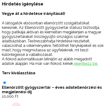
Hirdetés igénylése
Vegye át a hirdetése irányítását!
A látogatók elsősorban ellenőrzött szolgáltatókat
keresnek. Az Ellenőrzött gyógyszertár státusz biztosítja,
hogy patikája aktívan és kiemelten megjelenjen a magyar
gyógyszertárakat összegyűjtő országos szakmai
adatbázisban. Testreszabhatja hirdetése részleteit,
válaszolhat a véleményekre, feltölthet fényképeket és sok
mást, hogy megmutassa az ügyfeleknek, mi teszi
különlegessé a vállalkozását.
A fiókod automatikusan létrejön az alább megadott
adatok alapján. Ha már van fiókod, kérlek
jelentkezz be.
Terv kiválasztása
Ellenőrzött gyógyszertár – éves adatellenőrzési és
megjelenési díj
10,000
Ft