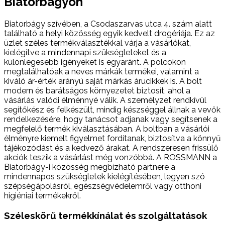
Biatorbágyon
Biatorbágy szívében, a Csodaszarvas utca 4. szám alatt
található a helyi közösség egyik kedvelt drogériája. Ez az
üzlet széles termékválasztékkal várja a vásárlókat,
kielégítve a mindennapi szükségleteket és a
különlegesebb igényeket is egyaránt. A polcokon
megtalálhatóak a neves márkák termékei, valamint a
kiváló ár-érték arányú saját márkás árucikkek is. A bolt
modern és barátságos környezetet biztosít, ahol a
vásárlás valódi élménnyé válik. A személyzet rendkívül
segítőkész és felkészült, mindig készséggel állnak a vevők
rendelkezésére, hogy tanácsot adjanak vagy segítsenek a
megfelelő termék kiválasztásában. A boltban a vásárlói
élményre kiemelt figyelmet fordítanak, biztosítva a könnyű
tájékozódást és a kedvező árakat. A rendszeresen frissülő
akciók teszik a vásárlást még vonzóbbá. A ROSSMANN a
Biatorbágy-i közösség megbízható partnere a
mindennapos szükségletek kielégítésében, legyen szó
szépségápolásról, egészségvédelemről vagy otthoni
higiéniai termékekről.
Széleskörű termékkínálat és szolgáltatások