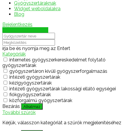
Gyógyszertáraknak
Widget weboldalakra
Blog
Bejelentkezés
Térkép megjelenítése
írja be és nyomja meg az Entert
Kategóriák
internetes gyógyszerkereskedelmet folytató
gyógyszertárak
gyógyszertáron kívüli gyógyszerforgalmazás
intézeti gyógyszertárak
kézigyógyszertárak
intézeti gyógyszertárak lakossági ellátó egységei
fiókgyógyszertárak
közforgalmú gyógyszertárak
Bezárás
Alkalmaz
További szűrők
Kérjük, válasszon kategóriát a szűrők megjelenítéséhez