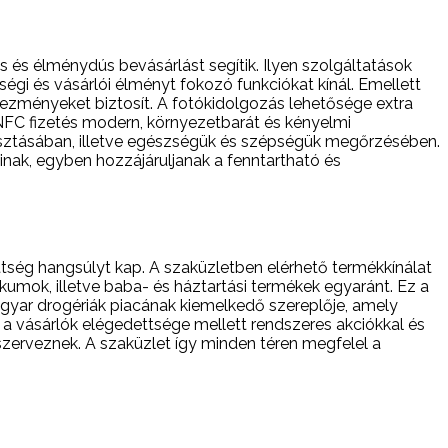
és élménydús bevásárlást segítik. Ilyen szolgáltatások
gi és vásárlói élményt fokozó funkciókat kínál. Emellett
dvezményeket biztosít. A fotókidolgozás lehetősége extra
z NFC fizetés modern, környezetbarát és kényelmi
lasztásában, illetve egészségük és szépségük megőrzésében.
inak, egyben hozzájáruljanak a fenntartható és
tség hangsúlyt kap. A szaküzletben elérhető termékkínálat
umok, illetve baba- és háztartási termékek egyaránt. Ez a
agyar drogériák piacának kiemelkedő szereplője, amely
a vásárlók elégedettsége mellett rendszeres akciókkal és
szerveznek. A szaküzlet így minden téren megfelel a