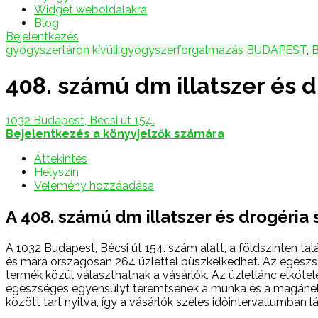
Widget weboldalakra
Blog
Bejelentkezés
gyógyszertáron kívüli gyógyszerforgalmazás
BUDAPEST
,
408. számú dm illatszer és d
1032 Budapest, Bécsi út 154.
Bejelentkezés a könyvjelzők számára
Áttekintés
Helyszín
Vélemény hozzáadása
A 408. számú dm illatszer és drogéria
A 1032 Budapest, Bécsi út 154. szám alatt, a földszinten t
és mára országosan 264 üzlettel büszkélkedhet. Az egész
termék közül választhatnak a vásárlók. Az üzletlánc elköte
egészséges egyensúlyt teremtsenek a munka és a magánéle
között tart nyitva, így a vásárlók széles időintervallumban l