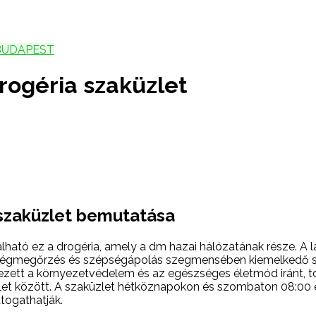
BUDAPEST
rogéria szaküzlet
 szaküzlet bemutatása
alálható ez a drogéria, amely a dm hazai hálózatának része. 
ségmegőrzés és szépségápolás szegmensében kiemelkedő szo
lezett a környezetvédelem és az egészséges életmód iránt, t
t között. A szaküzlet hétköznapokon és szombaton 08:00 és
átogathatják.