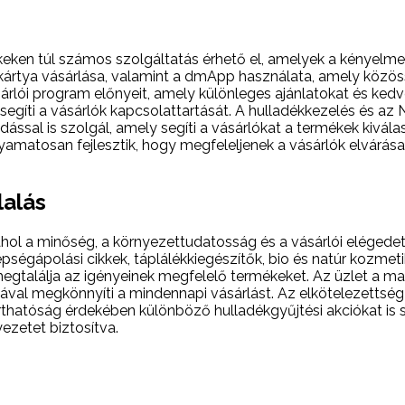
en túl számos szolgáltatás érhető el, amelyek a kényelmes 
ártya vásárlása, valamint a dmApp használata, amely közössé
ásárlói program előnyeit, amely különleges ajánlatokat és ke
 segíti a vásárlók kapcsolattartását. A hulladékkezelés és a
ással is szolgál, amely segíti a vásárlókat a termékek kivá
amatosan fejlesztik, hogy megfeleljenek a vásárlók elvárása
lalás
hol a minőség, a környezettudatosság és a vásárlói elégedet
gápolási cikkek, táplálékkiegészítők, bio és natúr kozmetik
megtalálja az igényeinek megfelelő termékeket. Az üzlet a m
ával megkönnyíti a mindennapi vásárlást. Az elkötelezettség 
rthatóság érdekében különböző hulladékgyűjtési akciókat is 
ezetet biztosítva.