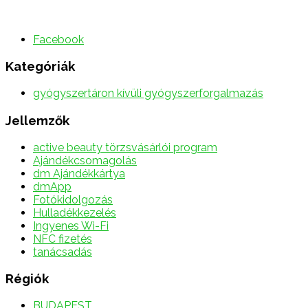
Facebook
Kategóriák
gyógyszertáron kívüli gyógyszerforgalmazás
Jellemzők
active beauty törzsvásárlói program
Ajándékcsomagolás
dm Ajándékkártya
dmApp
Fotókidolgozás
Hulladékkezelés
Ingyenes Wi-Fi
NFC fizetés
tanácsadás
Régiók
BUDAPEST