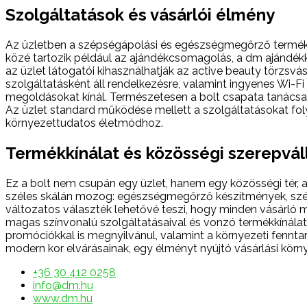
Szolgáltatások és vásárlói élmény
Az üzletben a szépségápolási és egészségmegőrző termékek
közé tartozik például az ajándékcsomagolás, a dm ajándékk
az üzlet látogatói kihasználhatják az active beauty törzsv
szolgáltatásként áll rendelkezésre, valamint ingyenes Wi-Fi
megoldásokat kínál. Természetesen a bolt csapata tanácsad
Az üzlet standard működése mellett a szolgáltatásokat foly
környezettudatos életmódhoz.
Termékkínálat és közösségi szerepvál
Ez a bolt nem csupán egy üzlet, hanem egy közösségi tér, a
széles skálán mozog: egészségmegőrző készítmények, szépsé
változatos választék lehetővé teszi, hogy minden vásárló 
magas színvonalú szolgáltatásaival és vonzó termékkínálat
promóciókkal is megnyilvánul, valamint a környezeti fennta
modern kor elvárásainak, egy élményt nyújtó vásárlási körny
+36 30 412 0258
info@dm.hu
www.dm.hu