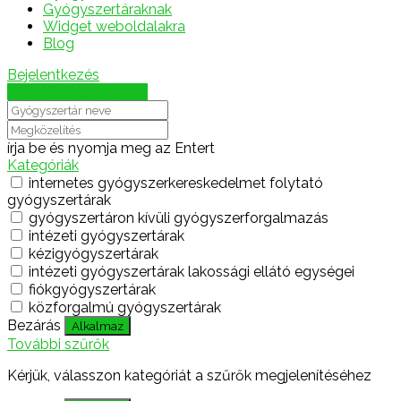
Gyógyszertáraknak
Widget weboldalakra
Blog
Bejelentkezés
Térkép megjelenítése
írja be és nyomja meg az Entert
Kategóriák
internetes gyógyszerkereskedelmet folytató
gyógyszertárak
gyógyszertáron kívüli gyógyszerforgalmazás
intézeti gyógyszertárak
kézigyógyszertárak
intézeti gyógyszertárak lakossági ellátó egységei
fiókgyógyszertárak
közforgalmú gyógyszertárak
Bezárás
Alkalmaz
További szűrők
Kérjük, válasszon kategóriát a szűrők megjelenítéséhez