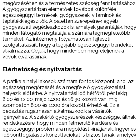
megőrzéséhez és a természetes szépség fenntartásához.
A gyógyszertárban elérhetőek továbbá különféle
egészségügyi termékek, gyógyszerek, vitaminok és
táplálékkiegészítők. A palettán szerepelnek egyéb
gyógyászati segédeszközök is, amelyek garantálják, hogy
minden látogató megtalálja a számára legmegfelelőbb
terméket. Az intézmény folyamatosan fejleszti
szolgáltatásait, hogy a legújabb egészségügyi trendeket
alkalmazza. Céljuk, hogy mindenben megfeleljenek a
vevők elvárásainak.
Elérhetőség és nyitvatartás
A patika a helyi lakosok számára fontos központ, ahol az
egészség megőrzését és a megfelelő gyógykezelést
helyezik előtérbe. A nyitvatartási idő hétfőtől péntekig
8:00 és 12:00, majd 14:00 és 16:30 között van, míg
szombaton 8:00 és 11:00 óra között érhető el. Ez a
beosztás rugalmasan alkalmazkodik a vásárlók
igényeihez. A szakértő gyógyszerészek készséggel állnak
rendelkezésre, hogy minden felmerülő kérdésre és
egészségügyi problémára megoldást kínáljanak. Ingyenes
időpontfoglalásos konzultációkat is biztosítanak, amelyek