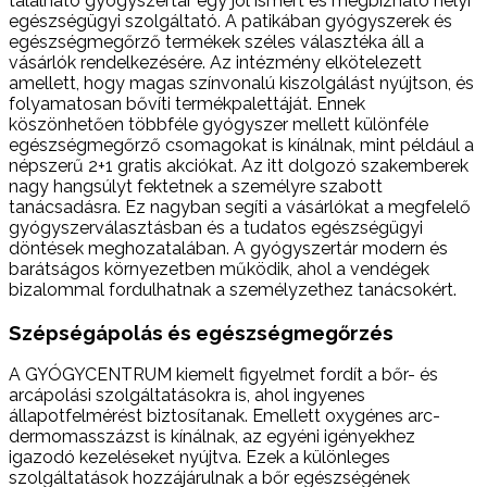
található gyógyszertár egy jól ismert és megbízható helyi
egészségügyi szolgáltató. A patikában gyógyszerek és
egészségmegőrző termékek széles választéka áll a
vásárlók rendelkezésére. Az intézmény elkötelezett
amellett, hogy magas színvonalú kiszolgálást nyújtson, és
folyamatosan bővíti termékpalettáját. Ennek
köszönhetően többféle gyógyszer mellett különféle
egészségmegőrző csomagokat is kínálnak, mint például a
népszerű 2+1 gratis akciókat. Az itt dolgozó szakemberek
nagy hangsúlyt fektetnek a személyre szabott
tanácsadásra. Ez nagyban segíti a vásárlókat a megfelelő
gyógyszerválasztásban és a tudatos egészségügyi
döntések meghozatalában. A gyógyszertár modern és
barátságos környezetben működik, ahol a vendégek
bizalommal fordulhatnak a személyzethez tanácsokért.
Szépségápolás és egészségmegőrzés
A GYÓGYCENTRUM kiemelt figyelmet fordít a bőr- és
arcápolási szolgáltatásokra is, ahol ingyenes
állapotfelmérést biztosítanak. Emellett oxygénes arc-
dermomasszázst is kínálnak, az egyéni igényekhez
igazodó kezeléseket nyújtva. Ezek a különleges
szolgáltatások hozzájárulnak a bőr egészségének