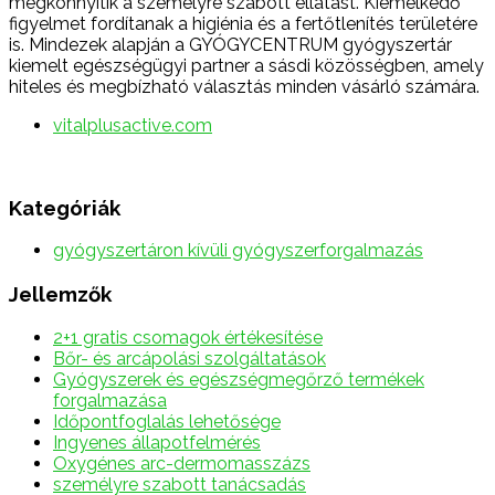
megkönnyítik a személyre szabott ellátást. Kiemelkedő
figyelmet fordítanak a higiénia és a fertőtlenítés területére
is. Mindezek alapján a GYÓGYCENTRUM gyógyszertár
kiemelt egészségügyi partner a sásdi közösségben, amely
hiteles és megbízható választás minden vásárló számára.
vitalplusactive.com
Kategóriák
gyógyszertáron kívüli gyógyszerforgalmazás
Jellemzők
2+1 gratis csomagok értékesítése
Bőr- és arcápolási szolgáltatások
Gyógyszerek és egészségmegőrző termékek
forgalmazása
Időpontfoglalás lehetősége
Ingyenes állapotfelmérés
Oxygénes arc-dermomasszázs
személyre szabott tanácsadás