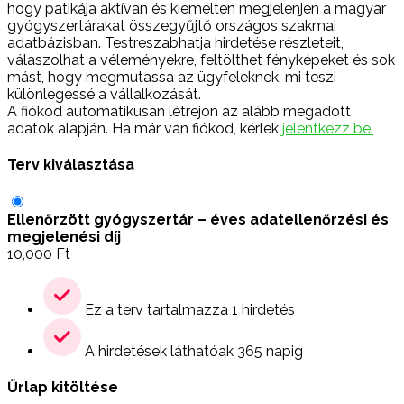
hogy patikája aktívan és kiemelten megjelenjen a magyar
gyógyszertárakat összegyűjtő országos szakmai
adatbázisban. Testreszabhatja hirdetése részleteit,
válaszolhat a véleményekre, feltölthet fényképeket és sok
mást, hogy megmutassa az ügyfeleknek, mi teszi
különlegessé a vállalkozását.
A fiókod automatikusan létrejön az alább megadott
adatok alapján. Ha már van fiókod, kérlek
jelentkezz be.
Terv kiválasztása
Ellenőrzött gyógyszertár – éves adatellenőrzési és
megjelenési díj
10,000
Ft
Ez a terv tartalmazza 1 hirdetés
A hirdetések láthatóak 365 napig
Űrlap kitöltése