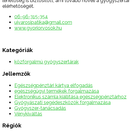
lehetőség is biztosított, ami tovább növeli a gyógyszertár
elérhetőségét.
06-96-315-354
ujvarosipatika@gmail.com
www.gyoriorvosok.hu
Kategóriák
közforgalmú gyógyszertárak
Jellemzők
Egészségpénztári kártya elfogadás
egészségügyi termékek forgalmazása
Elektronikus számla kiállítása egészségpénztárhoz
Gyógyászati segédeszközök forgalmazása
Gyógyszer-tanácsadás
Vénykiváltás
Régiók