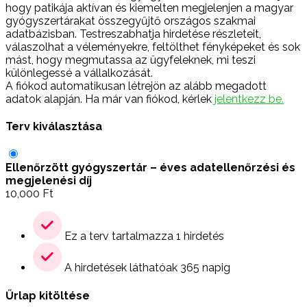
hogy patikája aktívan és kiemelten megjelenjen a magyar
gyógyszertárakat összegyűjtő országos szakmai
adatbázisban. Testreszabhatja hirdetése részleteit,
válaszolhat a véleményekre, feltölthet fényképeket és sok
mást, hogy megmutassa az ügyfeleknek, mi teszi
különlegessé a vállalkozását.
A fiókod automatikusan létrejön az alább megadott
adatok alapján. Ha már van fiókod, kérlek
jelentkezz be.
Terv kiválasztása
Ellenőrzött gyógyszertár – éves adatellenőrzési és
megjelenési díj
10,000
Ft
Ez a terv tartalmazza 1 hirdetés
A hirdetések láthatóak 365 napig
Űrlap kitöltése