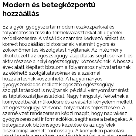
Modern és betegközpontú
hozzáállás
Ez a győri gyógyszertár modern eszközparkkal és
folyamatosan frissülő termékválasztékkal áll ügyfelei
rendelkezésére. A vásárlók számára kedvező árakat és
korrekt hozzáállást biztosítanak, valamint gyors és
zökkenőmentes kiszolgálást nyújtanak. Az intézmény
elkötelezett az egészségügyi alapellátás segítése iránt, és
aktív részese a helyi egészségügyi közösségnek. A hosszú
évek alatt kiépített bizalom a folyamatos nyitvatartásnak,
az elérhető szolgáltatásoknak és a szakmai
hozzáértésnek köszönhető. A hagyományos
gyógyszerkiadás mellett kiegészítő egészségügyi
szolgáltatásokat is nyújtanak, például vérnyomásmérést
és táplálkozási javaslatokat. Nagy hangsúlyt fektetnek a
környezetbarát működésre és a vásárlói kényelem mellett
az egészségügyi színvonal folyamatos fejlesztésére. A
személyzet rendszeresen képzi magát, hogy naprakész
gyógyszerészeti információkkal segíthesse a betegeket. A
betegadatok biztonságos kezelése és az ügyfelek
diszkréciója kiemelt fontosságú. A környéken parkolási