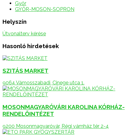
Győr
GYŐR-MOSON-SOPRON
Helyszín
Útvonalterv kérése
Hasonló hirdetések
SZITÁS MARKET
9064 Vámosszabadi, Cinege utca 1.
MOSONMAGYARÓVÁRI KAROLINA KÓRHÁZ-
RENDELŐINTÉZET
9200 Mosonmagyaróvár, Régi vámház tér 2-4