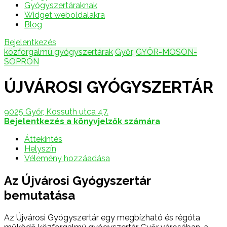
Gyógyszertáraknak
Widget weboldalakra
Blog
Bejelentkezés
közforgalmú gyógyszertárak
Győr
,
GYŐR-MOSON-
SOPRON
ÚJVÁROSI GYÓGYSZERTÁR
9025 Győr, Kossuth utca 47.
Bejelentkezés a könyvjelzők számára
Áttekintés
Helyszín
Vélemény hozzáadása
Az Újvárosi Gyógyszertár
bemutatása
Az Újvárosi Gyógyszertár egy megbízható és régóta