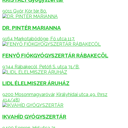
9011 Győr, Kör tér 80.
DR. PINTÉR MARIANNA
9164 Markotabödöge, Fő utca 117.
FENYŐ FIÓKGYÓGYSZERTÁR RÁBAKECÖL
9344 Rábakecöl, Petőfi S. utca 31/B.
LIDL ÉLELMISZER ÁRUHÁZ
9200 Mosonmagyaróvár, Királyhidai utca 49. (hrsz
414/48)
IKVAHÍD GYÓGYSZERTÁR
9400 Sopron, Híd utca 21.