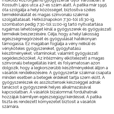
működő közforgalmú gyógyszertár Győr városában, a
Kossuth Lajos utca 47-es szám alatt. A patika már 1995
óta szolgálja a helyi közösséget, biztosítva széles
termékkínálatát és magas színvonalú szakmai
szolgáltatásait. Hétköznapokon 7:30-tól 16:30-ig,
szombaton pedig 7:30-tól 11:00-ig tartó nyitvatartása
rugalmas lehetőséget kínál a gyógyszerek és gyógyászati
termékek beszerzésére. Célja, hogy a helyi lakosság
egészségmegőrzését és gyógyulását hatékonyan
támogassa. Ez magában foglalja a vény nélküli és
vényköteles gyógyszereket, gyógyhatású
készítményeket, vitaminokat, valamint gyógyászati
segédeszközöket. Az intézmény elkötelezett a magas
színvonalú betegellátás iránt, és folyamatosan azon
dolgozik, hogy a legkorszerűbb készítményekkel álljon a
vásárlók rendelkezésére. A gyógyszertár szakmai csapata
minden esetben a betegek érdekeit tartja szem előtt. A
gyógyszerészek és asszisztensek készséggel adnak
tanácsot a gyógyszerek helyes alkalmazásával
kapcsolatban. A vásárlók bizalommal fordulhatnak
hozzájuk bármilyen egészségügyi kérdéssel. A patika
tiszta és rendezett környezetet biztosít a vásárlók
számára.