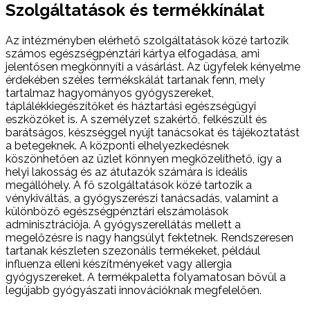
Szolgáltatások és termékkínálat
Az intézményben elérhető szolgáltatások közé tartozik
számos egészségpénztári kártya elfogadása, ami
jelentősen megkönnyíti a vásárlást. Az ügyfelek kényelme
érdekében széles termékskálát tartanak fenn, mely
tartalmaz hagyományos gyógyszereket,
táplálékkiegészítőket és háztartási egészségügyi
eszközöket is. A személyzet szakértő, felkészült és
barátságos, készséggel nyújt tanácsokat és tájékoztatást
a betegeknek. A központi elhelyezkedésnek
köszönhetően az üzlet könnyen megközelíthető, így a
helyi lakosság és az átutazók számára is ideális
megállóhely. A fő szolgáltatások közé tartozik a
vénykiváltás, a gyógyszerészi tanácsadás, valamint a
különböző egészségpénztári elszámolások
adminisztrációja. A gyógyszerellátás mellett a
megelőzésre is nagy hangsúlyt fektetnek. Rendszeresen
tartanak készleten szezonális termékeket, például
influenza elleni készítményeket vagy allergia
gyógyszereket. A termékpaletta folyamatosan bővül a
legújabb gyógyászati innovációknak megfelelően.