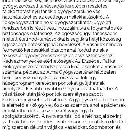
információkkal segítik a hozzájuk fordulókat. A személyes
gyógyszerészeti tanácsadás keretében részletes
tájékoztatást nyújtanak a gyógyszerek helyes
használatáról és az esetleges mellékhatásokról. A
fiókgyógyszertár a helyi gyógyszerellátási ügyeleti
rendszerben is részt vesz, hozzájárulva a folyamatos és
biztonságos ellátáshoz. Az egészségügyi tanácsadás
mellett életmód-tanácsokkal is segítik a helyi közösség
egészségtudatosságának növelését. A vásárlók minden
felmerülő kérdésükkel bizalommal fordulhatnak a
felkészült gyógyszerészekhez és asszisztensekhez.
Kedvezmények és elérhetőségek Az Erzsébet Patika
Fiókgyógyszertár rendszeresen kínál akciókat a vásárlók
számára, például az Alma Gyógyszertárak hálózatán
belüli kedvezményeket. A törzsvásárlók egy
hűségprogram keretében pontokat gyűjthetnek,
amelyeket később további előnyökre válthatnak be. A
vásárlások után járó pontok személyre szabott
kedvezményeket biztosítanak. A gyógyszertár telefonon
is elérhető a +36 99 355 620-as számon, ahol a páciensek
érdeklődhetnek a készletekről vagy egyéb
szolgáltatásokról. A nyitvatartási idő a hét napjai szerint
változik: hétfőn, kedden, csütörtökön és pénteken délelőtt,
míg szerdán délután várják a vásárlókat. Szombaton és