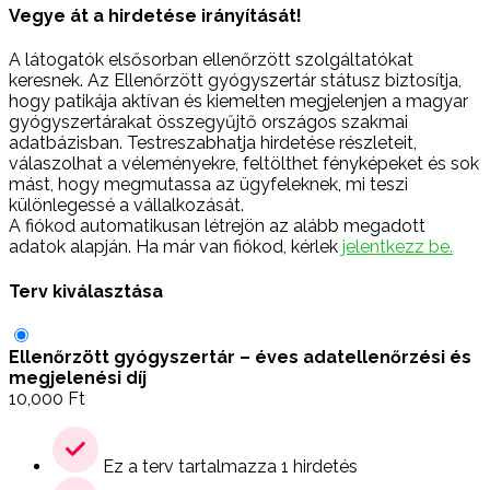
Vegye át a hirdetése irányítását!
A látogatók elsősorban ellenőrzött szolgáltatókat
keresnek. Az Ellenőrzött gyógyszertár státusz biztosítja,
hogy patikája aktívan és kiemelten megjelenjen a magyar
gyógyszertárakat összegyűjtő országos szakmai
adatbázisban. Testreszabhatja hirdetése részleteit,
válaszolhat a véleményekre, feltölthet fényképeket és sok
mást, hogy megmutassa az ügyfeleknek, mi teszi
különlegessé a vállalkozását.
A fiókod automatikusan létrejön az alább megadott
adatok alapján. Ha már van fiókod, kérlek
jelentkezz be.
Terv kiválasztása
Ellenőrzött gyógyszertár – éves adatellenőrzési és
megjelenési díj
10,000
Ft
Ez a terv tartalmazza 1 hirdetés