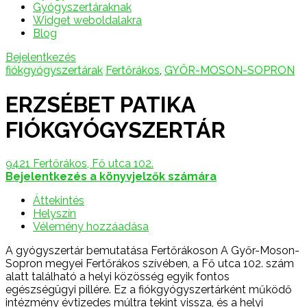
Gyógyszertáraknak
Widget weboldalakra
Blog
Bejelentkezés
fiókgyógyszertárak
Fertőrákos
,
GYŐR-MOSON-SOPRON
ERZSÉBET PATIKA
FIÓKGYÓGYSZERTÁR
9421 Fertőrákos, Fő utca 102.
Bejelentkezés a könyvjelzők számára
Áttekintés
Helyszín
Vélemény hozzáadása
A gyógyszertár bemutatása Fertőrákoson A Győr-Moson-
Sopron megyei Fertőrákos szívében, a Fő utca 102. szám
alatt található a helyi közösség egyik fontos
egészségügyi pillére. Ez a fiókgyógyszertárként működő
intézmény évtizedes múltra tekint vissza, és a helyi