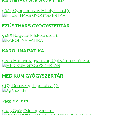
KARDIREX GYÓGYSZERTÁR
9024 Győr, Táncsics Mihály utca 43.
EZÜSTHÁRS GYÓGYSZERTÁR
9485 Nagycenk, Iskola utca 1.
KAROLINA PATIKA
9200 Mosonmagyaróvár, Régi vámház tér 2-4.
MEDIKUM GYÓGYSZERTÁR
9174 Dunaszeg, Liget utca 32.
293. sz. dm
9025 Győr, Csipkegyár u. 11.