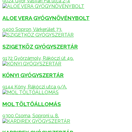
9024 Győr, Vasvári Pál utca 2-4
ALOE VERA GYÓGYNÖVÉNYBOLT
9400 Sopron, Várkerület 73.
SZIGETKÖZ GYÓGYSZERTÁR
9172 Győrzámoly, Rákóczi út 49.
KÓNYI GYÓGYSZERTÁR
9144 Kóny, Rákóczi utca 9/A.
MOL TÖLTŐÁLLOMÁS
9300 Csorna, Soproni u. 8.