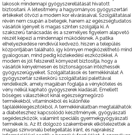
lakosok mindennapi gyógyszerellátását hivatott
biztosítani. A létesítmény a hagyományos gyógyszertári
értékeket ötvözi a modern kor elvárásaival. Szolgáltatásai
révén nem csupán a betegek, hanem az egészségtudatos
vásárlók igényeit is magas szinten szolgálja ki. A
szakszerű tanácsadás és a személyes figyelem alapvető
részét képezi a mindennapi működésnek. A patika
elhelyezkedése rendkívül kedvező, hiszen a település
központjában található, így könnyen megközelíthető mind
gyalogosan, mind pedig közlekedési eszközökkel. A
modern és jól felszerelt környezet biztosítja, hogy a
vásárlók kényelmesen és biztonságosan intézhessék
gyógyszerügyeiket. Szolgáltatások és termékkínálat A
gyógyszertár széleskörű szolgáltatási palettával
rendelkezik, amely magában foglalja a vényköteles és
vény nélkül kapható gyógyszerek kiadását. Emellett
bőséges választékot kínál egészségmegőrző
termékekből, vitaminokból és különféle
táplálékkiegészítőkből. A termékkínálatban megtalálhatók
a diabéteszhez kapcsolódó készítmények, gyógyászati
segédeszközök, valamint speciális gyermekgyógyászati
termékek is. Az itt dolgozó szakemberek elkötelezettek a
magas színvonalú betegellátás iránt, és naprakész