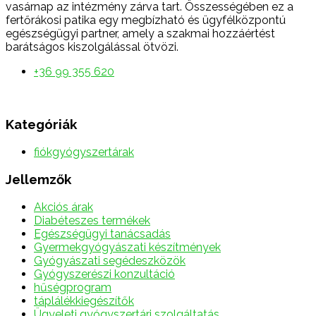
vasárnap az intézmény zárva tart. Összességében ez a
fertőrákosi patika egy megbízható és ügyfélközpontú
egészségügyi partner, amely a szakmai hozzáértést
barátságos kiszolgálással ötvözi.
+36 99 355 620
Kategóriák
fiókgyógyszertárak
Jellemzők
Akciós árak
Diabéteszes termékek
Egészségügyi tanácsadás
Gyermekgyógyászati készítmények
Gyógyászati segédeszközök
Gyógyszerészi konzultáció
hűségprogram
táplálékkiegészítők
Ügyeleti gyógyszertári szolgáltatás