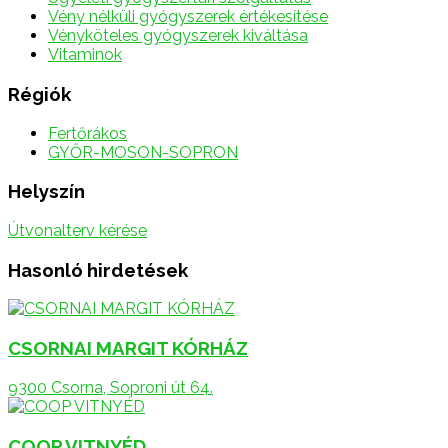
Vény nélküli gyógyszerek értékesítése
Vényköteles gyógyszerek kiváltása
Vitaminok
Régiók
Fertőrákos
GYŐR-MOSON-SOPRON
Helyszín
Útvonalterv kérése
Hasonló hirdetések
CSORNAI MARGIT KÓRHÁZ
9300 Csorna, Soproni út 64.
COOP VITNYÉD