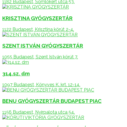
1182 Budapest, Somlókert utca 53.
KRISZTINA GYÓGYSZERTÁR
1122 Budapest, Krisztina körút 2-4.
SZENT ISTVÁN GYÓGYSZERTÁR
1055 Budapest, Szent István körút 7.
314.sz. dm
1097 Budapest, Könyves K. krt. 12-14.
BENU GYÓGYSZERTÁR BUDAPEST PIAC
1156 Budapest, Nyírpalota utca 54.