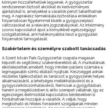
könnyen hozzáférhetőek legyenek. A gyógyszertár
rendszeresen biztosít akciókat és kedvezményes
ajánlatokat is, amelyekkel a vásárlók pénzt takaríthatnak
meg. A naprakész termékskála biztosítása érdekében
folyamatosan figyelemmel kísérik a gyógyszerpiaci
változásokat és a releváns jogszabályokat. Az intézmény
szoros kapcsolatot ápol a környékbeli egészségügyi
szolgáltatókkal, ami hatékonyabbá teszi a gyógyulási
folyamatok támogatását.
Szakértelem és személyre szabott tanácsadás
A Szent István Park Gyógyszertár csapata magasan
képzett és segítőkész szakemberekből áll. A munkatársak
elkötelezettek amellett, hogy minden páciens számára a
legmagasabb szintű ellátást nyújtsák. Készséggel adnak
részletes tájékoztatást és tanácsot a gyógyszerek helyes
alkalmazásáról, a lehetséges mellékhatásokról és a
gyógyszerkölcsönhatásokról. Nemcsak a gyógyításban,
hanem a megelőzésben is aktív szerepet vállalnak, így az
egészséges életmóddal kapcsolatos kérdésekben is
fordulhatnak hozzájuk a vásárlók. A céljuk, hogy
megbízható és hiteles forrásként szolgáljanak minden