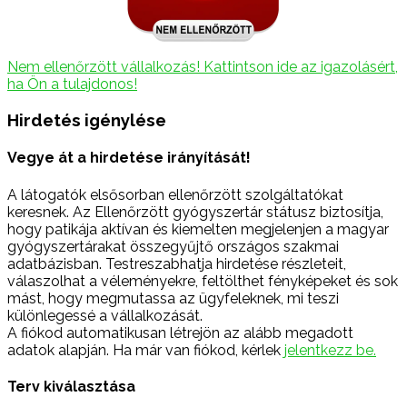
Nem ellenőrzött vállalkozás! Kattintson ide az igazolásért,
ha Ön a tulajdonos!
Hirdetés igénylése
Vegye át a hirdetése irányítását!
A látogatók elsősorban ellenőrzött szolgáltatókat
keresnek. Az Ellenőrzött gyógyszertár státusz biztosítja,
hogy patikája aktívan és kiemelten megjelenjen a magyar
gyógyszertárakat összegyűjtő országos szakmai
adatbázisban. Testreszabhatja hirdetése részleteit,
válaszolhat a véleményekre, feltölthet fényképeket és sok
mást, hogy megmutassa az ügyfeleknek, mi teszi
különlegessé a vállalkozását.
A fiókod automatikusan létrejön az alább megadott
adatok alapján. Ha már van fiókod, kérlek
jelentkezz be.
Terv kiválasztása