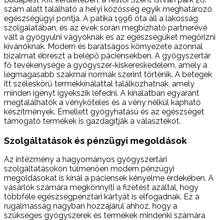
szám alatt található a helyi közösség egyik meghatározó
egészségügyi pontja. A patika 1996 óta áll a lakosság
szolgálatában, és az évek során megbízható partnerévé
vált a gyógyulni vágyóknak és az egészségüket megőrizni
kívánóknak. Modern és barátságos környezete azonnal
bizalmat ébreszt a belépő páciensekben. A gyógyszertár
fő tevékenysége a gyógyszer-kiskereskedelem, amely a
legmagasabb szakmai normák szerint történik. A betegek
itt széleskörű termékkínálattal találkozhatnak, amely
minden igényt igyekszik lefedni. A kínálatban egyaránt
megtalálhatók a vényköteles és a vény nélkül kapható
készítmények. Emellett gyógyhatású és az egészséget
támogató termékek is gazdagítják a választékot.
Szolgáltatások és pénzügyi megoldások
Az intézmény a hagyományos gyógyszertári
szolgáltatásokon túlmenően modern pénzügyi
megoldásokat is kínál a páciensek kényelme érdekében. A
vásárlók számára megkönnyíti a fizetést azáltal, hogy
többféle egészségpénztári kártyát is elfogadnak. Ez a
rugalmasság nagyban hozzájárul ahhoz, hogy a
szükséges gyógyszerek és termékek mindenki számára