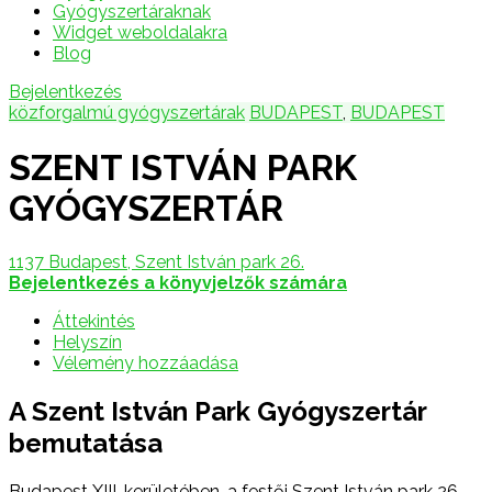
Gyógyszertáraknak
Widget weboldalakra
Blog
Bejelentkezés
közforgalmú gyógyszertárak
BUDAPEST
,
BUDAPEST
SZENT ISTVÁN PARK
GYÓGYSZERTÁR
1137 Budapest, Szent István park 26.
Bejelentkezés a könyvjelzők számára
Áttekintés
Helyszín
Vélemény hozzáadása
A Szent István Park Gyógyszertár
bemutatása
Budapest XIII. kerületében, a festői Szent István park 26.