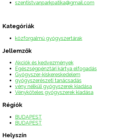
szentistvanparkpatika@gmail.com
Kategóriák
közforgalmú gyógyszertárak
Jellemzők
Akciók és kedvezmények
Egészségpénztári kártya elfogadás
Gyógyszer-kiskereskedelem
gyógyszerészeti tanácsadás
vény nélküli gyógyszerek kiadása
Vényköteles gyógyszerek kiadása
Régiók
BUDAPEST
BUDAPEST
Helyszín