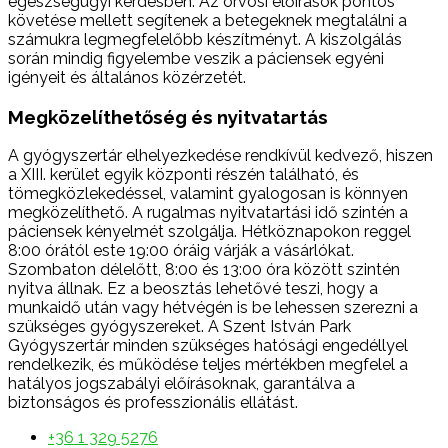
egészségügyi kérdésben. Az orvosi előírások pontos
követése mellett segítenek a betegeknek megtalálni a
számukra legmegfelelőbb készítményt. A kiszolgálás
során mindig figyelembe veszik a páciensek egyéni
igényeit és általános közérzetét.
Megközelíthetőség és nyitvatartás
A gyógyszertár elhelyezkedése rendkívül kedvező, hiszen
a XIII. kerület egyik központi részén található, és
tömegközlekedéssel, valamint gyalogosan is könnyen
megközelíthető. A rugalmas nyitvatartási idő szintén a
páciensek kényelmét szolgálja. Hétköznapokon reggel
8:00 órától este 19:00 óráig várják a vásárlókat.
Szombaton délelőtt, 8:00 és 13:00 óra között szintén
nyitva állnak. Ez a beosztás lehetővé teszi, hogy a
munkaidő után vagy hétvégén is be lehessen szerezni a
szükséges gyógyszereket. A Szent István Park
Gyógyszertár minden szükséges hatósági engedéllyel
rendelkezik, és működése teljes mértékben megfelel a
hatályos jogszabályi előírásoknak, garantálva a
biztonságos és professzionális ellátást.
+36 1 329 5276