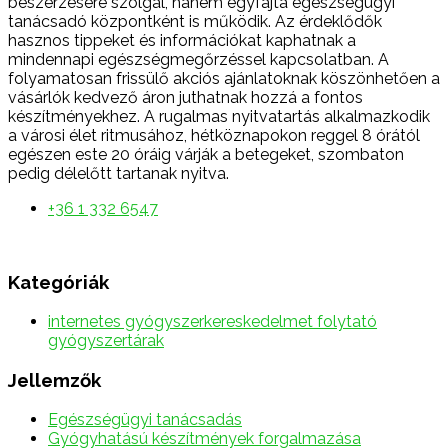
beszerzésére szolgál, hanem egyfajta egészségügyi
tanácsadó központként is működik. Az érdeklődők
hasznos tippeket és információkat kaphatnak a
mindennapi egészségmegőrzéssel kapcsolatban. A
folyamatosan frissülő akciós ajánlatoknak köszönhetően a
vásárlók kedvező áron juthatnak hozzá a fontos
készítményekhez. A rugalmas nyitvatartás alkalmazkodik
a városi élet ritmusához, hétköznapokon reggel 8 órától
egészen este 20 óráig várják a betegeket, szombaton
pedig délelőtt tartanak nyitva.
+36 1 332 6547
Kategóriák
internetes gyógyszerkereskedelmet folytató
gyógyszertárak
Jellemzők
Egészségügyi tanácsadás
Gyógyhatású készítmények forgalmazása