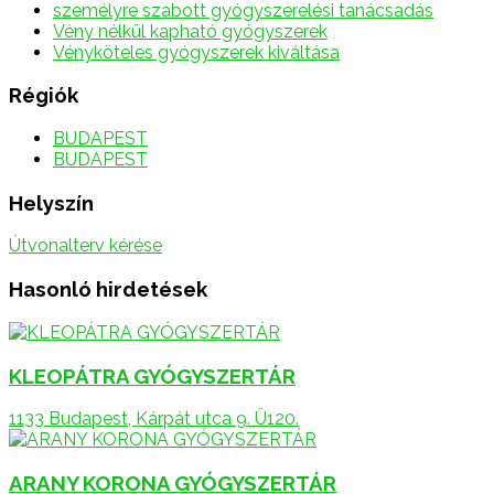
személyre szabott gyógyszerelési tanácsadás
Vény nélkül kapható gyógyszerek
Vényköteles gyógyszerek kiváltása
Régiók
BUDAPEST
BUDAPEST
Helyszín
Útvonalterv kérése
Hasonló hirdetések
KLEOPÁTRA GYÓGYSZERTÁR
1133 Budapest, Kárpát utca 9. Ü120.
ARANY KORONA GYÓGYSZERTÁR