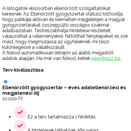
A látogatók elsősorban ellenőrzött szolgáltatókat
keresnek. Az Ellenőrzött gyógyszertár státusz biztosítja,
hogy patikája aktívan és kiemelten megjelenjen a magyar
gyógyszertárakat összegyűjtő országos szakmai
adatbázisban. Testreszabhatja hirdetése részleteit,
válaszolhat a véleményekre, feltölthet fényképeket és sok
mást, hogy megmutassa az ügyfeleknek, mi teszi
különlegessé a vállalkozását.
A fiókod automatikusan létrejön az alább megadott
adatok alapján. Ha már van fiókod, kérlek
jelentkezz be.
Terv kiválasztása
Ellenőrzött gyógyszertár – éves adatellenőrzési és
megjelenési díj
10,000
Ft
Ez a terv tartalmazza 1 hirdetés
A hirdetések láthatóak 365 napig