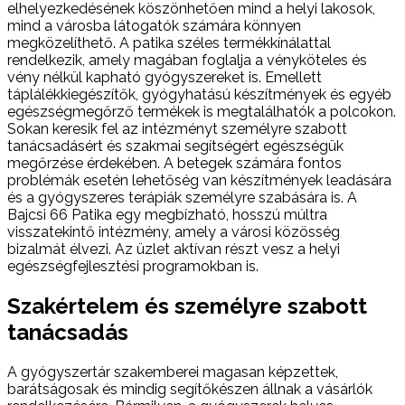
elhelyezkedésének köszönhetően mind a helyi lakosok,
mind a városba látogatók számára könnyen
megközelíthető. A patika széles termékkínálattal
rendelkezik, amely magában foglalja a vényköteles és
vény nélkül kapható gyógyszereket is. Emellett
táplálékkiegészítők, gyógyhatású készítmények és egyéb
egészségmegőrző termékek is megtalálhatók a polcokon.
Sokan keresik fel az intézményt személyre szabott
tanácsadásért és szakmai segítségért egészségük
megőrzése érdekében. A betegek számára fontos
problémák esetén lehetőség van készítmények leadására
és a gyógyszeres terápiák személyre szabására is. A
Bajcsi 66 Patika egy megbízható, hosszú múltra
visszatekintő intézmény, amely a városi közösség
bizalmát élvezi. Az üzlet aktívan részt vesz a helyi
egészségfejlesztési programokban is.
Szakértelem és személyre szabott
tanácsadás
A gyógyszertár szakemberei magasan képzettek,
barátságosak és mindig segítőkészen állnak a vásárlók