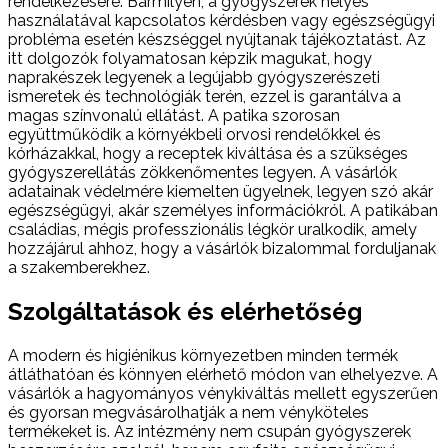
rendelkezésére. Bármilyen, a gyógyszerek helyes
használatával kapcsolatos kérdésben vagy egészségügyi
probléma esetén készséggel nyújtanak tájékoztatást. Az
itt dolgozók folyamatosan képzik magukat, hogy
naprakészek legyenek a legújabb gyógyszerészeti
ismeretek és technológiák terén, ezzel is garantálva a
magas színvonalú ellátást. A patika szorosan
együttműködik a környékbeli orvosi rendelőkkel és
kórházakkal, hogy a receptek kiváltása és a szükséges
gyógyszerellátás zökkenőmentes legyen. A vásárlók
adatainak védelmére kiemelten ügyelnek, legyen szó akár
egészségügyi, akár személyes információkról. A patikában
családias, mégis professzionális légkör uralkodik, amely
hozzájárul ahhoz, hogy a vásárlók bizalommal forduljanak
a szakemberekhez.
Szolgáltatások és elérhetőség
A modern és higiénikus környezetben minden termék
átláthatóan és könnyen elérhető módon van elhelyezve. A
vásárlók a hagyományos vénykiváltás mellett egyszerűen
és gyorsan megvásárolhatják a nem vényköteles
termékeket is. Az intézmény nem csupán gyógyszerek