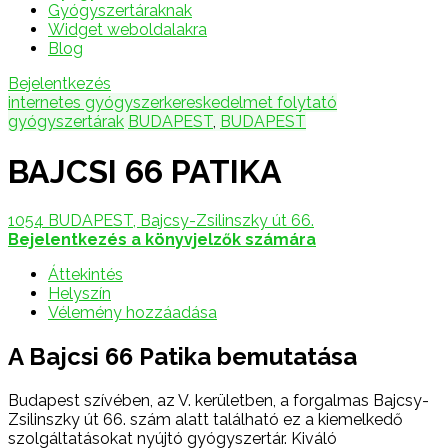
Gyógyszertáraknak
Widget weboldalakra
Blog
Bejelentkezés
internetes gyógyszerkereskedelmet folytató
gyógyszertárak
BUDAPEST
,
BUDAPEST
BAJCSI 66 PATIKA
1054 BUDAPEST, Bajcsy-Zsilinszky út 66.
Bejelentkezés a könyvjelzők számára
Áttekintés
Helyszín
Vélemény hozzáadása
A Bajcsi 66 Patika bemutatása
Budapest szívében, az V. kerületben, a forgalmas Bajcsy-
Zsilinszky út 66. szám alatt található ez a kiemelkedő
szolgáltatásokat nyújtó gyógyszertár. Kiváló