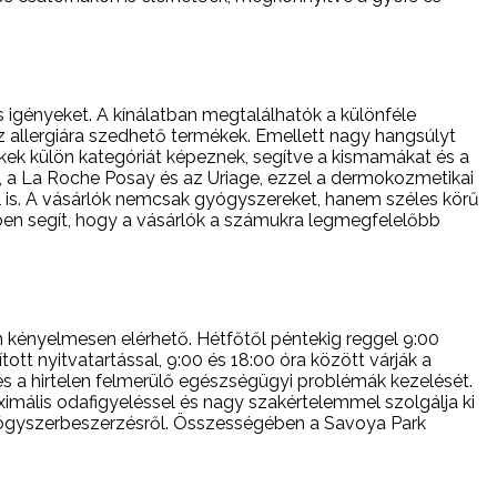
 igényeket. A kínálatban megtalálhatók a különféle
az allergiára szedhető termékek. Emellett nagy hangsúlyt
ek külön kategóriát képeznek, segítve a kismamákat és a
, a La Roche Posay és az Uriage, ezzel a dermokozmetikai
el is. A vásárlók nemcsak gyógyszereket, hanem széles körű
en segít, hogy a vásárlók a számukra legmegfelelőbb
 kényelmesen elérhető. Hétfőtől péntekig reggel 9:00
ott nyitvatartással, 9:00 és 18:00 óra között várják a
és a hirtelen felmerülő egészségügyi problémák kezelését.
imális odafigyeléssel és nagy szakértelemmel szolgálja ki
yógyszerbeszerzésről. Összességében a Savoya Park