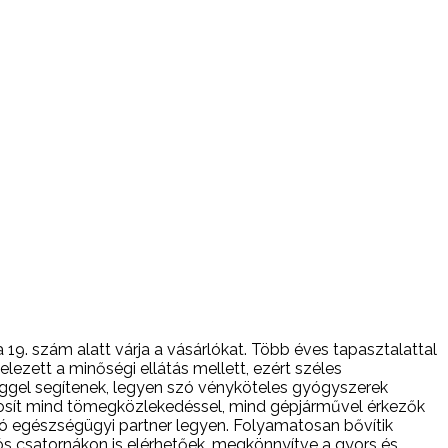
19. szám alatt várja a vásárlókat. Több éves tapasztalattal
lezett a minőségi ellátás mellett, ezért széles
ggel segítenek, legyen szó vényköteles gyógyszerek
tosít mind tömegközlekedéssel, mind gépjárművel érkezők
tó egészségügyi partner legyen. Folyamatosan bővítik
s csatornákon is elérhetőek, megkönnyítve a gyors és