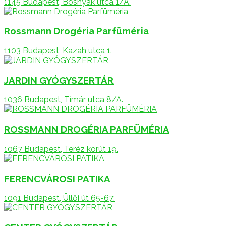
1145 Budapest, Bosnyák utca 1/A.
Rossmann Drogéria Parfüméria
1103 Budapest, Kazah utca 1.
JARDIN GYÓGYSZERTÁR
1036 Budapest, Tímár utca 8/A.
ROSSMANN DROGÉRIA PARFÜMÉRIA
1067 Budapest, Teréz körút 19.
FERENCVÁROSI PATIKA
1091 Budapest, Üllői út 65-67.