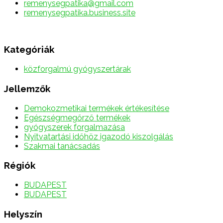
remenysegpatika@gmail.com
remenysegpatika.business.site
Kategóriák
közforgalmú gyógyszertárak
Jellemzők
Demokozmetikai termékek értékesítése
Egészségmegőrző termékek
gyógyszerek forgalmazása
Nyitvatartási időhöz igazodó kiszolgálás
Szakmai tanácsadás
Régiók
BUDAPEST
BUDAPEST
Helyszín