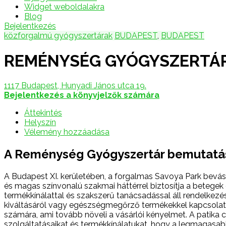
Widget weboldalakra
Blog
Bejelentkezés
közforgalmú gyógyszertárak
BUDAPEST
,
BUDAPEST
REMÉNYSÉG GYÓGYSZERTÁ
1117 Budapest, Hunyadi János utca 19.
Bejelentkezés a könyvjelzők számára
Áttekintés
Helyszín
Vélemény hozzáadása
A Reménység Gyógyszertár bemutatá
A Budapest XI. kerületében, a forgalmas Savoya Park bevásá
és magas színvonalú szakmai háttérrel biztosítja a betegek 
termékkínálattal és szakszerű tanácsadással áll rendelke
kiváltásáról vagy egészségmegőrző termékekkel kapcsolat
számára, ami tovább növeli a vásárlói kényelmet. A patika
szolgáltatásaikat és termékkínálatukat, hogy a legmagasab