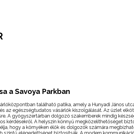
R
sa a Savoya Parkban
rlóközpontban található patika, amely a Hunyadi János utca 
és az egészségtudatos vásárlók kiszolgálását. Az üzlet elköte
zésre. A gyógyszertárban dolgozó szakemberek mindig készsé
os kérdésekről. A helyszín könnyű megközelíthetőséget biz
 célja, hogy a környéken élők és dolgozók számára megbízha
b szintű elégedettséget biztosítsák. A modern kommunikáció