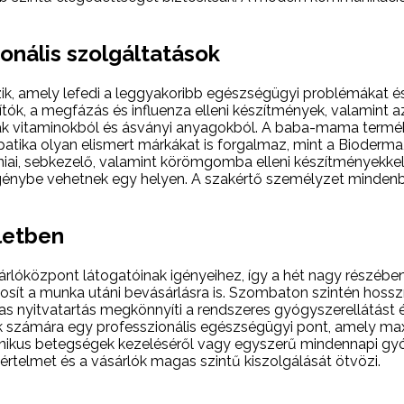
onális szolgáltatások
ik, amely lefedi a leggyakoribb egészségügyi problémákat és
ítók, a megfázás és influenza elleni készítmények, valamint 
nak vitaminokból és ásványi anyagokból. A baba-mama termék
tika olyan elismert márkákat is forgalmaz, mint a Bioderma
giéniai, sebkezelő, valamint körömgomba elleni készítményekk
énybe vehetnek egy helyen. A szakértő személyzet mindenb
ületben
lóközpont látogatóinak igényeihez, így a hét nagy részében
tosít a munka utáni bevásárlásra is. Szombaton szintén hosszít
mas nyitvatartás megkönnyíti a rendszeres gyógyszerellátást 
ók számára egy professzionális egészségügyi pont, amely max
rónikus betegségek kezeléséről vagy egyszerű mindennapi g
telmet és a vásárlók magas szintű kiszolgálását ötvözi.