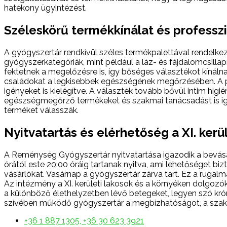
hatékony ügyintézést.
Széleskörű termékkínálat és professzi
A gyógyszertár rendkívül széles termékpalettával rendelkez
gyógyszerkategóriák, mint például a láz- és fájdalomcsillap
fektetnek a megelőzésre is, így bőséges választékot kínál
családokat a legkisebbek egészségének megőrzésében. A pa
igényeket is kielégítve. A választék tovább bővül intim hi
egészségmegőrző termékeket és szakmai tanácsadást is ig
terméket válasszák.
Nyitvatartás és elérhetőség a XI. ker
A Reménység Gyógyszertár nyitvatartása igazodik a bevásár
órától este 20:00 óráig tartanak nyitva, ami lehetőséget biz
vásárlókat. Vasárnap a gyógyszertár zárva tart. Ez a rugal
Az intézmény a XI. kerületi lakosok és a környéken dolgoz
a különböző élethelyzetben lévő betegeket, legyen szó k
szívében működő gyógyszertár a megbízhatóságot, a szakér
+36 1 887 1305, +36 30 623 3921