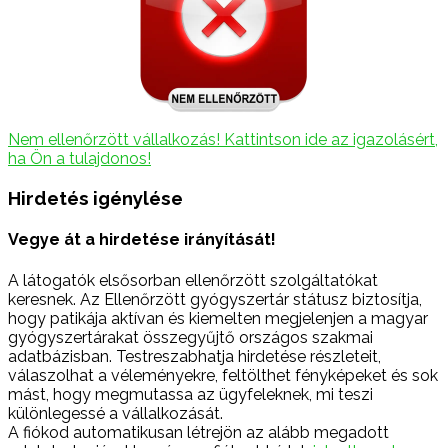
Nem ellenőrzött vállalkozás! Kattintson ide az igazolásért,
ha Ön a tulajdonos!
Hirdetés igénylése
Vegye át a hirdetése irányítását!
A látogatók elsősorban ellenőrzött szolgáltatókat
keresnek. Az Ellenőrzött gyógyszertár státusz biztosítja,
hogy patikája aktívan és kiemelten megjelenjen a magyar
gyógyszertárakat összegyűjtő országos szakmai
adatbázisban. Testreszabhatja hirdetése részleteit,
válaszolhat a véleményekre, feltölthet fényképeket és sok
mást, hogy megmutassa az ügyfeleknek, mi teszi
különlegessé a vállalkozását.
A fiókod automatikusan létrejön az alább megadott