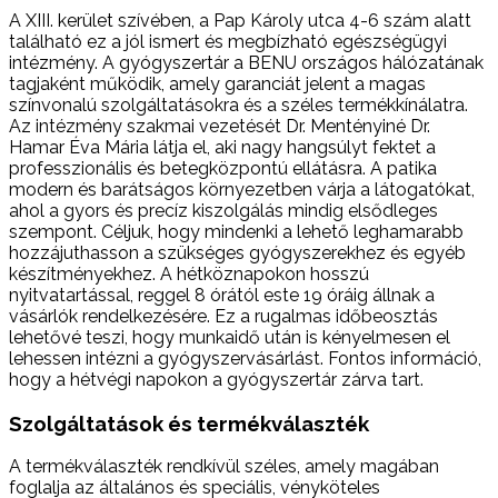
A XIII. kerület szívében, a Pap Károly utca 4-6 szám alatt
található ez a jól ismert és megbízható egészségügyi
intézmény. A gyógyszertár a BENU országos hálózatának
tagjaként működik, amely garanciát jelent a magas
színvonalú szolgáltatásokra és a széles termékkínálatra.
Az intézmény szakmai vezetését Dr. Mentényiné Dr.
Hamar Éva Mária látja el, aki nagy hangsúlyt fektet a
professzionális és betegközpontú ellátásra. A patika
modern és barátságos környezetben várja a látogatókat,
ahol a gyors és precíz kiszolgálás mindig elsődleges
szempont. Céljuk, hogy mindenki a lehető leghamarabb
hozzájuthasson a szükséges gyógyszerekhez és egyéb
készítményekhez. A hétköznapokon hosszú
nyitvatartással, reggel 8 órától este 19 óráig állnak a
vásárlók rendelkezésére. Ez a rugalmas időbeosztás
lehetővé teszi, hogy munkaidő után is kényelmesen el
lehessen intézni a gyógyszervásárlást. Fontos információ,
hogy a hétvégi napokon a gyógyszertár zárva tart.
Szolgáltatások és termékválaszték
A termékválaszték rendkívül széles, amely magában
foglalja az általános és speciális, vényköteles