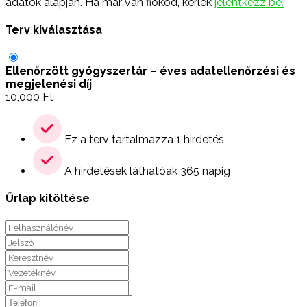
adatok alapján. Ha már van fiókod, kérlek
jelentkezz be.
Terv kiválasztása
Ellenőrzött gyógyszertár – éves adatellenőrzési és
megjelenési díj
10,000
Ft
Ez a terv tartalmazza 1 hirdetés
A hirdetések láthatóak 365 napig
Űrlap kitöltése