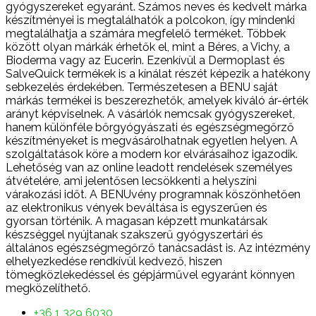
gyógyszereket egyaránt. Számos neves és kedvelt márka
készítményei is megtalálhatók a polcokon, így mindenki
megtalálhatja a számára megfelelő terméket. Többek
között olyan márkák érhetők el, mint a Béres, a Vichy, a
Bioderma vagy az Eucerin. Ezenkívül a Dermoplast és
SalveQuick termékek is a kínálat részét képezik a hatékony
sebkezelés érdekében. Természetesen a BENU saját
márkás termékei is beszerezhetők, amelyek kiváló ár-érték
arányt képviselnek. A vásárlók nemcsak gyógyszereket,
hanem különféle bőrgyógyászati és egészségmegőrző
készítményeket is megvásárolhatnak egyetlen helyen. A
szolgáltatások köre a modern kor elvárásaihoz igazodik.
Lehetőség van az online leadott rendelések személyes
átvételére, ami jelentősen lecsökkenti a helyszíni
várakozási időt. A BENUvény programnak köszönhetően
az elektronikus vények beváltása is egyszerűen és
gyorsan történik. A magasan képzett munkatársak
készséggel nyújtanak szakszerű gyógyszertári és
általános egészségmegőrző tanácsadást is. Az intézmény
elhelyezkedése rendkívül kedvező, hiszen
tömegközlekedéssel és gépjárművel egyaránt könnyen
megközelíthető.
+36 1 329 6030