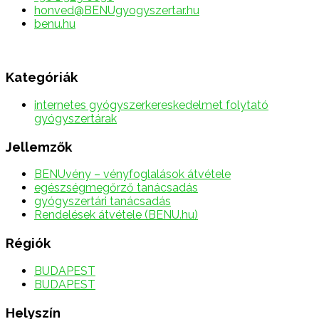
honved@BENUgyogyszertar.hu
benu.hu
Kategóriák
internetes gyógyszerkereskedelmet folytató
gyógyszertárak
Jellemzők
BENUvény – vényfoglalások átvétele
egészségmegőrző tanácsadás
gyógyszertári tanácsadás
Rendelések átvétele (BENU.hu)
Régiók
BUDAPEST
BUDAPEST
Helyszín