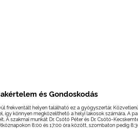
Szakértelem és Gondoskodás
vül frekventált helyen található ez a gyógyszertár. Közvetle
, így könnyen megközelíthető a helyi lakosok számára. A pat
t. A szakmai munkát Dr. Csótó Péter és Dr. Csótó-Kecskemtéti
köznapokon 8:00 és 17:00 óra között, szombaton pedig 8:30-t