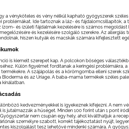
gy a vényköteles és vény nélkül kapható gyógyszerek széles 
 problémákat. Ide tartoznak a láz- és fájdalomcsillapítók, a
 izom- és ízületi fájdalmak kezelésére is számos megoldást 
egelőzésére és kezelésére szolgáló szerekre. Az allergiás 
gondolnak, hiszen kutyák és macskák számára kifejlesztett e
tikumok
ció is kiemelt szerepet kap. A polcokon bőséges választék
ez. Külön figyelmet fordítanak a keringési problémákra, a 
ermékekre. A szájápolás és a körömgomba elleni szerek szin
a Bioderma és az Uriage. A baba-mama termékek széles palet
a kínálatban.
ácsadás
t különböző kedvezményekkel is igyekeznek kifejezni. A nem
is jutalmazzák a hűséget. Minden 100 forint után 1 pont íród
yógyszertár nem csupán egy hely, ahol kiválthatjuk a recep
rlónak személyre szabott, korrekt tájékoztatást nyújt, legy
ntes kiszolgálást tesz lehetővé mindenki számára. A gyógysz