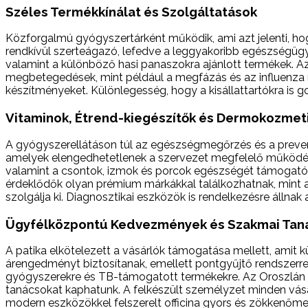
Széles Termékkínálat és Szolgáltatások
Közforgalmú gyógyszertárként működik, ami azt jelenti, ho
rendkívül szerteágazó, lefedve a leggyakoribb egészségügyi
valamint a különböző hasi panaszokra ajánlott termékek. Az
megbetegedések, mint például a megfázás és az influenza m
készítményeket. Különlegesség, hogy a kisállattartókra is 
Vitaminok, Étrend-kiegészítők és Dermokozme
A gyógyszerellátáson túl az egészségmegőrzés és a preven
amelyek elengedhetetlenek a szervezet megfelelő működéséh
valamint a csontok, izmok és porcok egészségét támogató t
érdeklődők olyan prémium márkákkal találkozhatnak, mint 
szolgálja ki. Diagnosztikai eszközök is rendelkezésre állnak 
Ügyfélközpontú Kedvezmények és Szakmai Tan
A patika elkötelezett a vásárlók támogatása mellett, ami
árengedményt biztosítanak, emellett pontgyűjtő rendszerrel 
gyógyszerekre és TB-támogatott termékekre. Az Oroszlán G
tanácsokat kaphatunk. A felkészült személyzet minden vásá
modern eszközökkel felszerelt officina gyors és zökkenőme