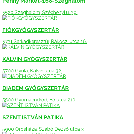
Penny Market-168-Szeghalom
5520 Szeghalom, Széchenyi u. 39.
FIÓKGYÓGYSZERTÁR
5731 Sarkadkeresztúr, Rákóczi utca 16.
KÁLVIN GYÓGYSZERTÁR
5700 Gyula, Kálvin utca 32.
DIADEM GYÓGYSZERTÁR
5500 Gyomaendrőd, Fő utca 210.
SZENT ISTVÁN PATIKA
5900 Orosháza, Szabó Dezső utca 3.