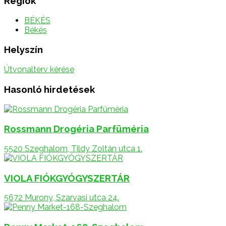
Régiók
BÉKÉS
Békés
Helyszín
Útvonalterv kérése
Hasonló hirdetések
Rossmann Drogéria Parfüméria
5520 Szeghalom, Tildy Zoltán utca 1.
VIOLA FIÓKGYÓGYSZERTÁR
5672 Murony, Szarvasi utca 24.