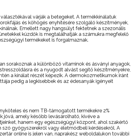
választékával várják a betegeket. A termékkínálatuk
 torokfájás és köhögés enyhítésére szolgáló készítmények,
kínálnak. Emellett nagy hangsúlyt fektetnek a szezonális
tünetekkel küzdők is megtalálhatják a számukra megfelelő
gészségügyi termékeket is forgalmaznak.
ban sorakoznak a különböző vitaminok és ásványi anyagok,
stresszoldásra és a nyugodt alvást segítő készítményekre,
tén a kínálat részét képezik. A dermokozmetikumok iránt
tája pedig a legkisebbek és az édesanyák igényeit
 vényköteles és nem TB-támogatott termékekre 2%
ik jóvá, amely később levásárolható, kivéve a
tjeinket, hanem egy egészségügyi központ, ahol szakértő
en szó gyógyszerekről vagy életmódbeli kérdésekről. A
ertár online is jelen van, naprakész weboldalukon további