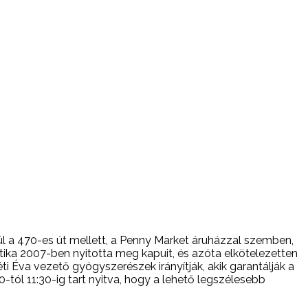
nül a 470-es út mellett, a Penny Market áruházzal szemben,
ika 2007-ben nyitotta meg kapuit, és azóta elkötelezetten
 Éva vezető gyógyszerészek irányítják, akik garantálják a
ól 11:30-ig tart nyitva, hogy a lehető legszélesebb