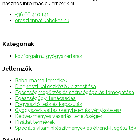
hasznos információk érhetők el.
+36 66 410 141
oroszlanpatikabekes.hu
Kategóriák
közforgalmú gyógyszertárak
Jellemzők
Baba-mama termékek
Diagnosztikai eszközök biztosítása
Egészségmegőrzés és szépségápolás támogatása
Egészségügyi tanácsadás
Fogyasztó teák és kapszulák
Gyógyszerkiváltás (vénytelen és vényköteles)
Kedvezményes vásárlási lehetőségek
Kisállat termékek
Speciális vitaminkészítmények és étrend-kiegészítők