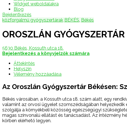
Widget weboldalakra
Blog
Bejelentkezés
közforgalmú gyógyszertárak
BÉKÉS
,
Békés
OROSZLÁN GYÓGYSZERTÁR
5630 Békés, Kossuth utca 18.
Bejelentkezés a könyvjelzők számára
Áttekintés
Helyszín
Vélemény hozzáadása
Az Oroszlán Gyógyszertár Békésen: 
Békés városában, a Kossuth utca 18. szám alatt, egy rendkí
valamint az orvosi ügyelet szomszédságában helyezkedik el
szolgálja a környékbeli közösség egészségügyi szükségletei
magas színvonalú ellátást és tanácsadást. Az intézmény hét
körben elérhető legyen.