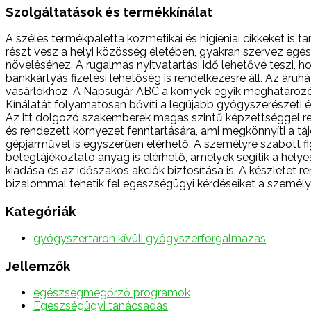
Szolgáltatások és termékkínálat
A széles termékpaletta kozmetikai és higiéniai cikkeket is 
részt vesz a helyi közösség életében, gyakran szervez e
növeléséhez. A rugalmas nyitvatartási idő lehetővé teszi
bankkártyás fizetési lehetőség is rendelkezésre áll. Az áruh
vásárlókhoz. A Napsugár ABC a környék egyik meghatározó 
Kínálatát folyamatosan bővíti a legújabb gyógyszerészeti 
Az itt dolgozó szakemberek magas szintű képzettséggel rend
és rendezett környezet fenntartására, ami megkönnyíti a 
gépjárművel is egyszerűen elérhető. A személyre szabott 
betegtájékoztató anyag is elérhető, amelyek segítik a hel
kiadása és az időszakos akciók biztosítása is. A készletet 
bizalommal tehetik fel egészségügyi kérdéseiket a személy
Kategóriák
gyógyszertáron kívüli gyógyszerforgalmazás
Jellemzők
egészségmegőrző programok
Egészségügyi tanácsadás