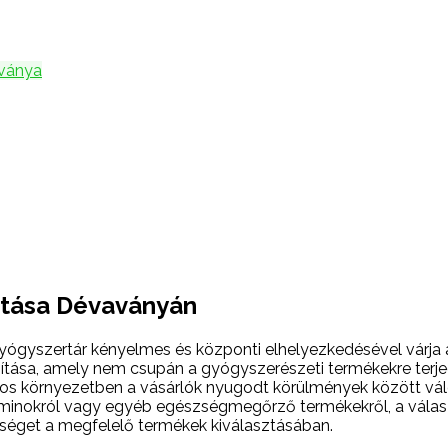
ványa
atása Dévaványán
yógyszertár kényelmes és központi elhelyezkedésével várja a
sítása, amely nem csupán a gyógyszerészeti termékekre terje
ágos környezetben a vásárlók nyugodt körülmények között v
minokról vagy egyéb egészségmegőrző termékekről, a választé
tséget a megfelelő termékek kiválasztásában.