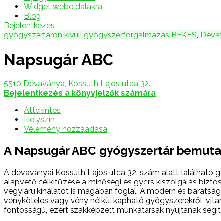
Widget weboldalakra
Blog
Bejelentkezés
gyógyszertáron kívüli gyógyszerforgalmazás
BÉKÉS
,
Déva
Napsugár ABC
5510 Dévaványa, Kossuth Lajos utca 32.
Bejelentkezés a könyvjelzők számára
Áttekintés
Helyszín
Vélemény hozzáadása
A Napsugár ABC gyógyszertár bemut
A dévaványai Kossuth Lajos utca 32. szám alatt található g
alapvető célkitűzése a minőségi és gyors kiszolgálás bizto
vegyiáru kínálatot is magában foglal. A modern és baráts
vényköteles vagy vény nélkül kapható gyógyszerekről, vita
fontosságú, ezért szakképzett munkatársak nyújtanak segí