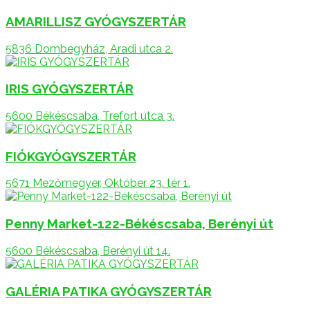
AMARILLISZ GYÓGYSZERTÁR
5836 Dombegyház, Aradi utca 2.
IRIS GYÓGYSZERTÁR
5600 Békéscsaba, Trefort utca 3.
FIÓKGYÓGYSZERTÁR
5671 Mezőmegyer, Október 23. tér 1.
Penny Market-122-Békéscsaba, Berényi út
5600 Békéscsaba, Berényi út 14.
GALÉRIA PATIKA GYÓGYSZERTÁR