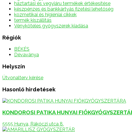
háztartási és vegyiáru termékek értékesítése
készpénzes és bankkártyás fizetési lehetőség
kozmetikai és higiéniai cikkek
termék kiszállítás
Vényköteles gyógyszerek kiadása
Régiók
BÉKÉS
Dévaványa
Helyszín
Útvonalterv kérése
Hasonló hirdetések
KONDOROSI PATIKA HUNYAI FIÓKGYÓGYSZERTÁ
5555 Hunya, Rákóczi utca 8.