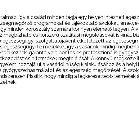
tartalmaz, így a család minden tagja egy helyen intézheti egé
gészségmegőrző programokat és tájékoztató akciókat, amely
, hogy minden korosztály számára könnyen elérhető legyen. 
áz megbízható és korszerű szállítási megoldásokat is kínál, b
egészségügyi szolgáltatójaként elkötelezett az egészségme
és egészségügyi termékekkel, így a vásárlók mindig megbízha
elkeznek, garantálva a pontos és professzionális gyógyszert
tájékozódást és a termékek megtalálását. A könnyű megközel
figyelem hozzájárul a vásárlói hűség kialakulásához és a h
yes gyógyszerhasználatot és az egészség megőrzését. A szol
rendszeresen frissítik, hogy mindig a legkeresettebb termékek 
zetnek.