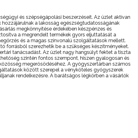
szségügyi és szépségápolási beszerzéseit. Az üzlet aktívan
ek hozzájárulnak a lakosság egészségtudatosságának
A vásárlás megkönnyítése érdekében készpénzes és
iztosítva a megrendelt termékek gyors eljuttatását a
gőrzés és a magas színvonalú szolgáltatások mellett.
tó forrásból szerezhetik be a szükséges készítményeket.
ári tanácsadást. Az üzlet nagy hangsúlyt fektet a tiszta
íthetőség szintén fontos szempont, hiszen gyalogosan és
elyi közösség megerősödéséhez. A gyógyszertárban számos
gáltatások között szerepel a vényköteles gyógyszerek
álljanak rendelkezésre. A barátságos légkörben a vásárlók