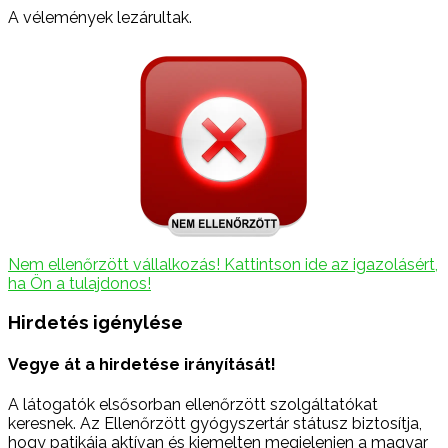
A vélemények lezárultak.
Nem ellenőrzött vállalkozás! Kattintson ide az igazolásért,
ha Ön a tulajdonos!
Hirdetés igénylése
Vegye át a hirdetése irányítását!
A látogatók elsősorban ellenőrzött szolgáltatókat
keresnek. Az Ellenőrzött gyógyszertár státusz biztosítja,
hogy patikája aktívan és kiemelten megjelenjen a magyar