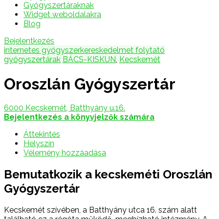
Gyógyszertáraknak
Widget weboldalakra
Blog
Bejelentkezés
internetes gyógyszerkereskedelmet folytató
gyógyszertárak
BÁCS-KISKUN
,
Kecskemét
Oroszlán Gyógyszertár
6000 Kecskemét, Batthyány u.16.
Bejelentkezés a könyvjelzők számára
Áttekintés
Helyszín
Vélemény hozzáadása
Bemutatkozik a kecskeméti Oroszlán
Gyógyszertár
Kecskemét szívében, a Batthyány utca 16. szám alatt