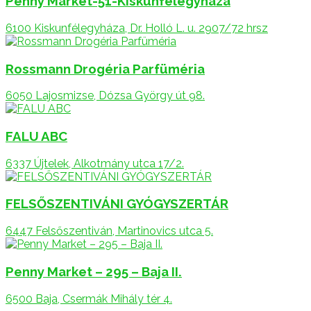
Penny Market-51-Kiskunfélegyháza
6100 Kiskunfélegyháza, Dr. Holló L. u. 2907/72 hrsz
Rossmann Drogéria Parfüméria
6050 Lajosmizse, Dózsa György út 98.
FALU ABC
6337 Újtelek, Alkotmány utca 17/2.
FELSŐSZENTIVÁNI GYÓGYSZERTÁR
6447 Felsőszentiván, Martinovics utca 5.
Penny Market – 295 – Baja II.
6500 Baja, Csermák Mihály tér 4.