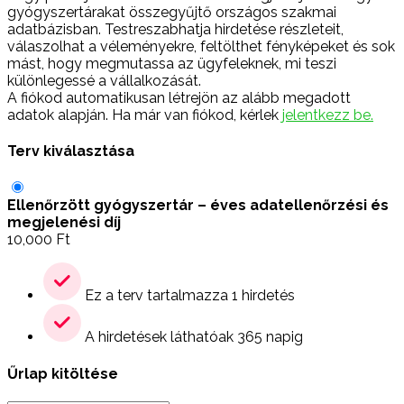
gyógyszertárakat összegyűjtő országos szakmai
adatbázisban. Testreszabhatja hirdetése részleteit,
válaszolhat a véleményekre, feltölthet fényképeket és sok
mást, hogy megmutassa az ügyfeleknek, mi teszi
különlegessé a vállalkozását.
A fiókod automatikusan létrejön az alább megadott
adatok alapján. Ha már van fiókod, kérlek
jelentkezz be.
Terv kiválasztása
Ellenőrzött gyógyszertár – éves adatellenőrzési és
megjelenési díj
10,000
Ft
Ez a terv tartalmazza 1 hirdetés
A hirdetések láthatóak 365 napig
Űrlap kitöltése