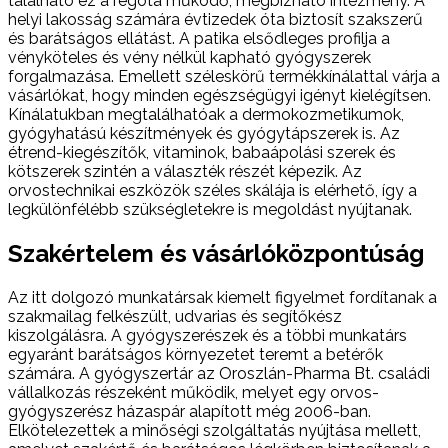
található ez a régóta működő, megbízható intézmény. A
helyi lakosság számára évtizedek óta biztosít szakszerű
és barátságos ellátást. A patika elsődleges profilja a
vényköteles és vény nélkül kapható gyógyszerek
forgalmazása. Emellett széleskörű termékkínálattal várja a
vásárlókat, hogy minden egészségügyi igényt kielégítsen.
Kínálatukban megtalálhatóak a dermokozmetikumok,
gyógyhatású készítmények és gyógytápszerek is. Az
étrend-kiegészítők, vitaminok, babaápolási szerek és
kötszerek szintén a választék részét képezik. Az
orvostechnikai eszközök széles skálája is elérhető, így a
legkülönfélébb szükségletekre is megoldást nyújtanak.
Szakértelem és vásárlóközpontúság
Az itt dolgozó munkatársak kiemelt figyelmet fordítanak a
szakmailag felkészült, udvarias és segítőkész
kiszolgálásra. A gyógyszerészek és a többi munkatárs
egyaránt barátságos környezetet teremt a betérők
számára. A gyógyszertár az Oroszlán-Pharma Bt. családi
vállalkozás részeként működik, melyet egy orvos-
gyógyszerész házaspár alapított még 2006-ban.
Elkötelezettek a minőségi szolgáltatás nyújtása mellett,