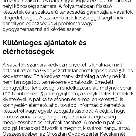
amelyet szakértő és barátságos légkörben biztosítanak a
helyi közösség számára. A folyamatosan frissülő
készletek és a szakszerű tanácsadás garantálja a vásárlók
elégedettségét. A szakemberek készséggel segítenek
bármilyen egészségügyi probléma vagy
gyógyszerhasználati kérdés esetén.
Különleges ajánlatok és
elérhetőségek
A vásárlók számára kedvezményeket is kínálnak, mint
például az Alma Gyógyszertár lánchoz kapcsolódó 5%-os
kedvezmény. Ez a kedvezmény kizárólag a vény nélküli,
nem támogatott termékekre vonatkozik. Emellett
pontgyűjtési lehetőség is rendelkezésre áll, melynek során
100 forintonként 5 pont gyűjthető, a vényköteles termékek
kivételével. A patika telefonon és e-mailen keresztül is
könnyedén elérhető, ahol további információ kérhető a
készletről vagy egyéb szolgáltatásokról. A céljuk, hogy
professzionális segítséget nyújtsanak az egészség
megőrzéséhez és helyreállításához. A modern patikai
szolgáltatásokat ötvözik a meghitt, kisvárosi hangulattal.
Összességében az Oroszlán Gyógyszertár Kecskemét