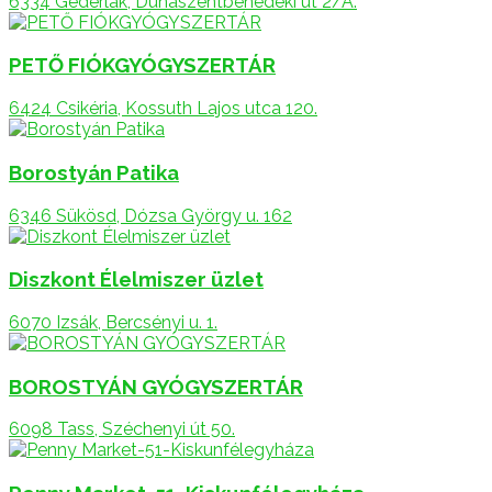
6334 Géderlak, Dunaszentbenedeki út 2/A.
PETŐ FIÓKGYÓGYSZERTÁR
6424 Csikéria, Kossuth Lajos utca 120.
Borostyán Patika
6346 Sükösd, Dózsa György u. 162
Diszkont Élelmiszer üzlet
6070 Izsák, Bercsényi u. 1.
BOROSTYÁN GYÓGYSZERTÁR
6098 Tass, Széchenyi út 50.