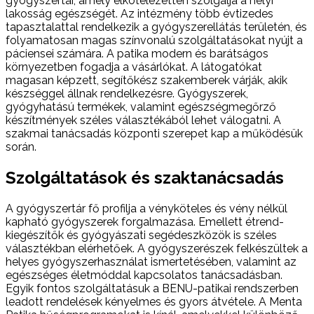
gyógyszertár, amely elkötelezetten szolgálja a helyi
lakosság egészségét. Az intézmény több évtizedes
tapasztalattal rendelkezik a gyógyszerellátás területén, és
folyamatosan magas színvonalú szolgáltatásokat nyújt a
páciensei számára. A patika modern és barátságos
környezetben fogadja a vásárlókat. A látogatókat
magasan képzett, segítőkész szakemberek várják, akik
készséggel állnak rendelkezésre. Gyógyszerek,
gyógyhatású termékek, valamint egészségmegőrző
készítmények széles választékából lehet válogatni. A
szakmai tanácsadás központi szerepet kap a működésük
során.
Szolgáltatások és szaktanácsadás
A gyógyszertár fő profilja a vényköteles és vény nélkül
kapható gyógyszerek forgalmazása. Emellett étrend-
kiegészítők és gyógyászati segédeszközök is széles
választékban elérhetőek. A gyógyszerészek felkészültek a
helyes gyógyszerhasználat ismertetésében, valamint az
egészséges életmóddal kapcsolatos tanácsadásban.
Egyik fontos szolgáltatásuk a BENU-patikai rendszerben
leadott rendelések kényelmes és gyors átvétele. A Menta