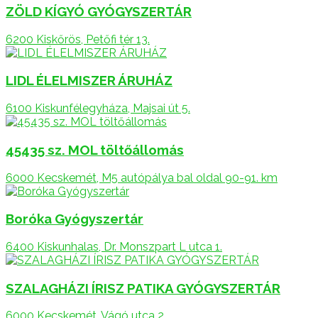
ZÖLD KÍGYÓ GYÓGYSZERTÁR
6200 Kiskőrös, Petőfi tér 13.
LIDL ÉLELMISZER ÁRUHÁZ
6100 Kiskunfélegyháza, Majsai út 5.
45435 sz. MOL töltőállomás
6000 Kecskemét, M5 autópálya bal oldal 90-91. km
Boróka Gyógyszertár
6400 Kiskunhalas, Dr. Monszpart L utca 1.
SZALAGHÁZI ÍRISZ PATIKA GYÓGYSZERTÁR
6000 Kecskemét, Vágó utca 2.