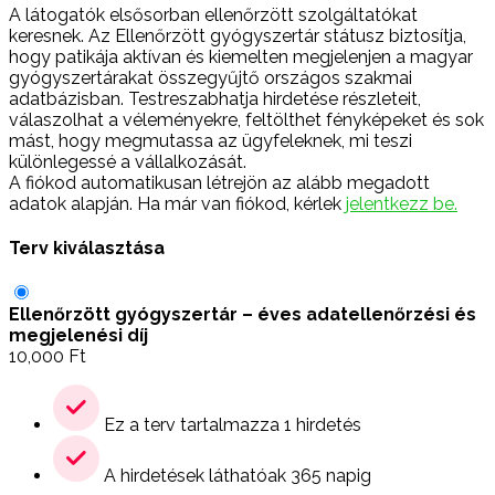
A látogatók elsősorban ellenőrzött szolgáltatókat
keresnek. Az Ellenőrzött gyógyszertár státusz biztosítja,
hogy patikája aktívan és kiemelten megjelenjen a magyar
gyógyszertárakat összegyűjtő országos szakmai
adatbázisban. Testreszabhatja hirdetése részleteit,
válaszolhat a véleményekre, feltölthet fényképeket és sok
mást, hogy megmutassa az ügyfeleknek, mi teszi
különlegessé a vállalkozását.
A fiókod automatikusan létrejön az alább megadott
adatok alapján. Ha már van fiókod, kérlek
jelentkezz be.
Terv kiválasztása
Ellenőrzött gyógyszertár – éves adatellenőrzési és
megjelenési díj
10,000
Ft
Ez a terv tartalmazza 1 hirdetés
A hirdetések láthatóak 365 napig