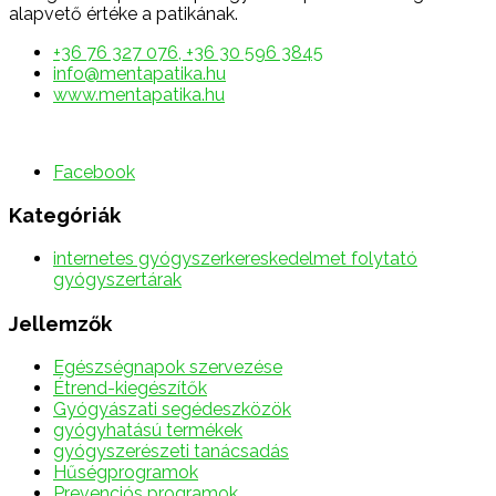
alapvető értéke a patikának.
+36 76 327 076, +36 30 596 3845
info@mentapatika.hu
www.mentapatika.hu
Facebook
Kategóriák
internetes gyógyszerkereskedelmet folytató
gyógyszertárak
Jellemzők
Egészségnapok szervezése
Étrend-kiegészítők
Gyógyászati segédeszközök
gyógyhatású termékek
gyógyszerészeti tanácsadás
Hűségprogramok
Prevenciós programok