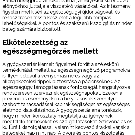
Patika hűségprogramokat is kínál, amelyekkel különböző
előnyökhöz juttatja a visszatérő vásárlókat. Az intézmény
figyelemmel kíséri az egészségügyi újdonságokat, és
rendszeresen frissíti készletét a legújabb terápiás
lehetőségekkel. A pontos és szakszerű kiszolgálás minden
beteg számára biztosított.
Elkötelezettség az
egészségmegőrzés mellett
A gyógyszertár kiemelt figyelmet fordít a széleskörű
termékkínálat mellett az egészségmegőrző programokra
is. Ilyen például a vérnyomásmérés vagy az
allergiakezelési tippek biztosítása a pácienseknek. Az
egészségügy támogatásának fontosságát hangsúlyozva
rendszeresen szerveznek egészségnapokat. Ezeken a
prevenciós eseményeken a helyi lakosok személyre
szabott tanácsadással kapnak segítséget az egészséges
életmód kialakításához. A gyógyszertár arra törekszik,
hogy minden korosztály megtalálja az igényeinek
megfelelő termékeket és szolgáltatásokat. Színvonalas és
kulturált kiszolgálással, valamint kedvező árakkal várják a
betegeket nap mint nap. A gyors és pontos kiszolgálás