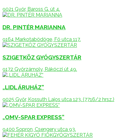
9021 Győr, Baross G. út 4.
DR. PINTÉR MARIANNA
9164 Markotabödöge, Fő utca 117.
SZIGETKÖZ GYÓGYSZERTÁR
9172 Győrzámoly, Rákóczi út 49.
„LIDL ÁRUHÁZ”
9025 Győr, Kossuth Lajos utca 123. (7716/2 hrsz.)
„OMV-SPAR EXPRESS”
9400 Sopron, Csengery utca 93.