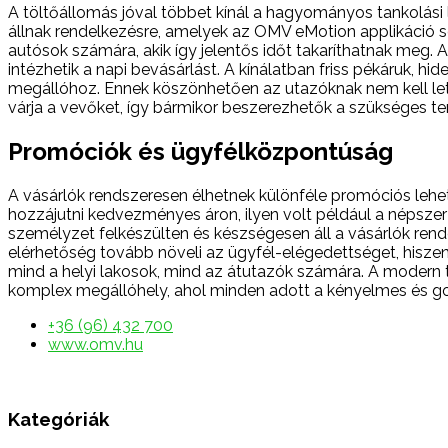
A töltőállomás jóval többet kínál a hagyományos tankolási 
állnak rendelkezésre, amelyek az OMV eMotion applikáció 
autósok számára, akik így jelentős időt takaríthatnak me
intézhetik a napi bevásárlást. A kínálatban friss pékáruk, h
megállóhoz. Ennek köszönhetően az utazóknak nem kell let
várja a vevőket, így bármikor beszerezhetők a szükséges 
Promóciók és ügyfélközpontúság
A vásárlók rendszeresen élhetnek különféle promóciós leh
hozzájutni kedvezményes áron, ilyen volt például a népszerű
személyzet felkészülten és készségesen áll a vásárlók rend
elérhetőség tovább növeli az ügyfél-elégedettséget, hiszen
mind a helyi lakosok, mind az átutazók számára. A modern 
komplex megállóhely, ahol minden adott a kényelmes és gon
+36 (96) 432 700
www.omv.hu
Kategóriák