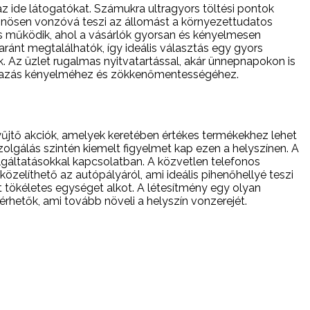
z ide látogatókat. Számukra ultragyors töltési pontok
lönösen vonzóvá teszi az állomást a környezettudatos
s működik, ahol a vásárlók gyorsan és kényelmesen
aránt megtalálhatók, így ideális választás egy gyors
Az üzlet rugalmas nyitvatartással, akár ünnepnapokon is
 utazás kényelméhez és zökkenőmentességéhez.
űjtő akciók, amelyek keretében értékes termékekhez lehet
olgálás szintén kiemelt figyelmet kap ezen a helyszínen. A
olgáltatásokkal kapcsolatban. A közvetlen telefonos
zelíthető az autópályáról, ami ideális pihenőhellyé teszi
 tökéletes egységet alkot. A létesítmény egy olyan
rhetők, ami tovább növeli a helyszín vonzerejét.