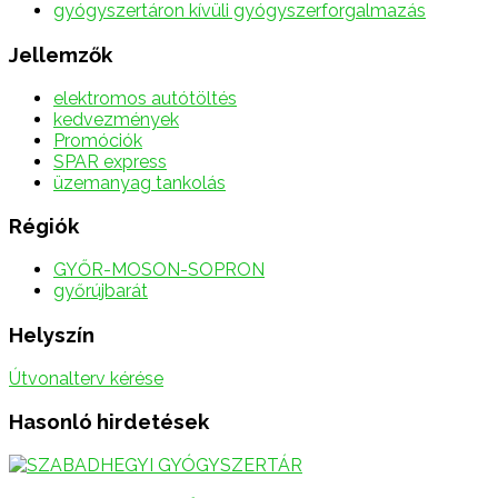
gyógyszertáron kívüli gyógyszerforgalmazás
Jellemzők
elektromos autótöltés
kedvezmények
Promóciók
SPAR express
üzemanyag tankolás
Régiók
GYŐR-MOSON-SOPRON
győrújbarát
Helyszín
Útvonalterv kérése
Hasonló hirdetések