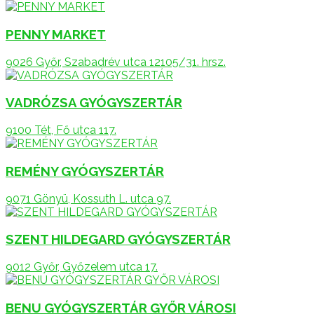
PENNY MARKET
9026 Győr, Szabadrév utca 12105/31. hrsz.
VADRÓZSA GYÓGYSZERTÁR
9100 Tét, Fő utca 117.
REMÉNY GYÓGYSZERTÁR
9071 Gönyü, Kossuth L. utca 97.
SZENT HILDEGARD GYÓGYSZERTÁR
9012 Győr, Győzelem utca 17.
BENU GYÓGYSZERTÁR GYŐR VÁROSI