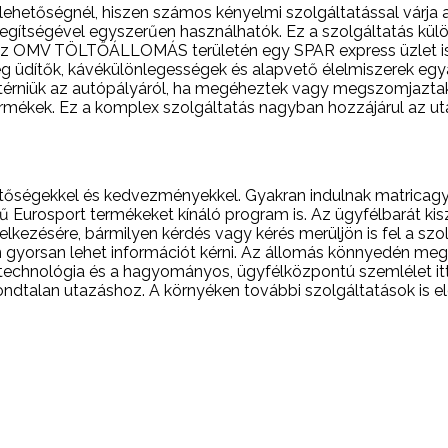
lehetőségnél, hiszen számos kényelmi szolgáltatással várja a
segítségével egyszerűen használhatók. Ez a szolgáltatás kü
g. Az OMV TÖLTŐÁLLOMÁS területén egy SPAR express üzlet i
ideg üdítők, kávékülönlegességek és alapvető élelmiszerek egy
érniük az autópályáról, ha megéheztek vagy megszomjaztak. 
termékek. Ez a komplex szolgáltatás nagyban hozzájárul az
etőségekkel és kedvezményekkel. Gyakran indulnak matricagy
 Eurosport termékeket kínáló program is. Az ügyfélbarát kisz
elkezésére, bármilyen kérdés vagy kérés merüljön is fel a sz
 gyorsan lehet információt kérni. Az állomás könnyedén megkö
technológia és a hagyományos, ügyfélközpontú szemlélet itt
dtalan utazáshoz. A környéken további szolgáltatások is elé