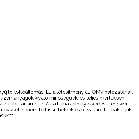
nyújtó töltőállomás. Ez a létesítmény az OMV hálózatának
ó üzemanyagok kiváló minőségűek, és teljes mértékben
sszú élettartamhoz. Az állomás elhelyezkedése rendkívül
járművüket, hanem felfrissülhetnek és bevásárolhatnak útjuk
ásukat.