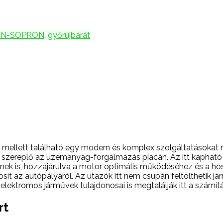
N-SOPRON
,
győrújbarát
 mellett található egy modern és komplex szolgáltatásokat 
tő szereplő az üzemanyag-forgalmazás piacán. Az itt kaphat
nek is, hozzájárulva a motor optimális működéséhez és a ho
ztosít az autópályáról. Az utazók itt nem csupán feltölthetik 
elektromos járművek tulajdonosai is megtalálják itt a számít
rt