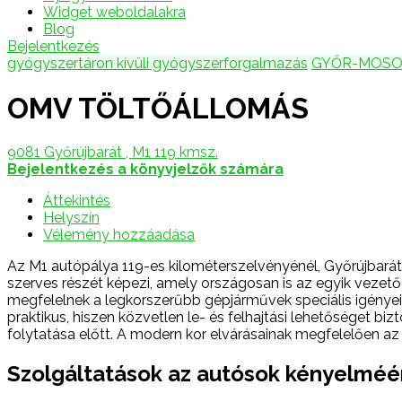
Widget weboldalakra
Blog
Bejelentkezés
gyógyszertáron kívüli gyógyszerforgalmazás
GYŐR-MOSO
OMV TÖLTŐÁLLOMÁS
9081 Győrújbarát , M1 119 kmsz.
Bejelentkezés a könyvjelzők számára
Áttekintés
Helyszín
Vélemény hozzáadása
Az M1 autópálya 119-es kilométerszelvényénél, Győrújbarát
szerves részét képezi, amely országosan is az egyik veze
megfelelnek a legkorszerűbb gépjárművek speciális igényei
praktikus, hiszen közvetlen le- és felhajtási lehetőséget bi
folytatása előtt. A modern kor elvárásainak megfelelően az 
Szolgáltatások az autósok kényelméé