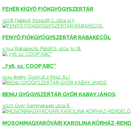
FEHÉR KÍGYÓ FIÓKGYÓGYSZERTÁR
9228 Halászi, Kossuth L. utca 113.
FENYŐ FIÓKGYÓGYSZERTÁR RÁBAKECÖL
9344 Rábakecöl, Petőfi S. utca 31/B.
„736. sz. COOP ABC”
9141 Ikrény, Győri út 2 (hrsz. 61.)
BENU GYÓGYSZERTÁR GYŐR KABAY JÁNOS
9025 Győr, Semmelweis utca 8.
MOSONMAGYARÓVÁRI KAROLINA KÓRHÁZ-REND