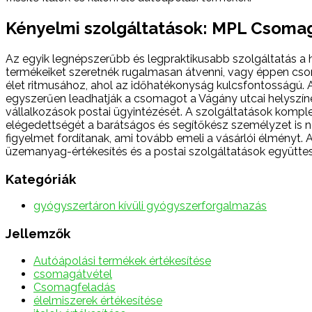
Kényelmi szolgáltatások: MPL Csoma
Az egyik legnépszerűbb és legpraktikusabb szolgáltatás a
termékeiket szeretnék rugalmasan átvenni, vagy éppen cso
élet ritmusához, ahol az időhatékonyság kulcsfontosságú. A
egyszerűen leadhatják a csomagot a Vágány utcai helyszínen
vállalkozások postai ügyintézését. A szolgáltatások komplex
elégedettségét a barátságos és segítőkész személyzet is nö
figyelmet fordítanak, ami tovább emeli a vásárlói élményt.
üzemanyag-értékesítés és a postai szolgáltatások együttes
Kategóriák
gyógyszertáron kívüli gyógyszerforgalmazás
Jellemzők
Autóápolási termékek értékesítése
csomagátvétel
Csomagfeladás
élelmiszerek értékesítése