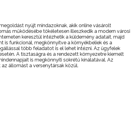
egoldást nyújt mindazoknak, akik online vásárolt
lomás működésébe tökéletesen illeszkedik a modern városi
nterneten keresztül intézhetik a küldemény adatait, majd
t is funkcionál, megkönnyítve a környékbeliek és a
llással több feladatot is el lehet intézni. Az ügyfelek
esetén. A tisztaságra és a rendezett környezetre kiemelt
ndennapjait is megkönnyíti sokrétű kínálatával. Az
az állomást a versenytársak közül.