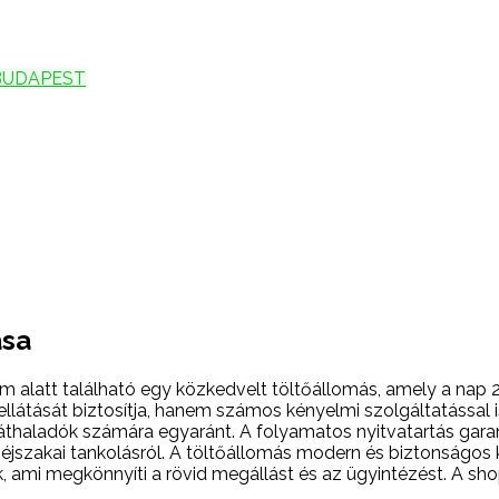
BUDAPEST
ása
 alatt található egy közkedvelt töltőállomás, amely a nap 24
átását biztosítja, hanem számos kényelmi szolgáltatással i
 áthaladók számára egyaránt. A folyamatos nyitvatartás gar
ő éjszakai tankolásról. A töltőállomás modern és biztonságos 
ak, ami megkönnyíti a rövid megállást és az ügyintézést. A s