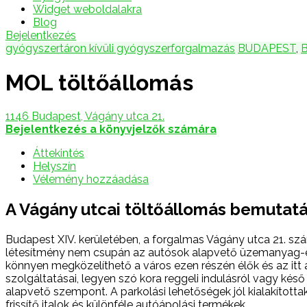
Widget weboldalakra
Blog
Bejelentkezés
gyógyszertáron kívüli gyógyszerforgalmazás
BUDAPEST
,
MOL töltőállomás
1146 Budapest, Vágány utca 21.
Bejelentkezés a könyvjelzők számára
Áttekintés
Helyszín
Vélemény hozzáadása
A Vágány utcai töltőállomás bemutat
Budapest XIV. kerületében, a forgalmas Vágány utca 21. szám
létesítmény nem csupán az autósok alapvető üzemanyag-ell
könnyen megközelíthető a város ezen részén élők és az itt
szolgáltatásai, legyen szó kora reggeli indulásról vagy kés
alapvető szempont. A parkolási lehetőségek jól kialakított
frissítő italok és különféle autóápolási termékek.