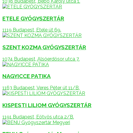
1038 Budapest, Bebó Károly utca 1.
ETELE GYÓGYSZERTÁR
1119 Budapest, Etele út 69.
SZENT KOZMA GYÓGYSZERTÁR
1074 Budapest, Alsóerdősor utca 7.
NAGYICCE PATIKA
1163 Budapest, Veres Péter út 11/B.
KISPESTI LILIOM GYÓGYSZERTÁR
1191 Budapest, Eötvös utca 2/B.