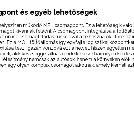
gpont és egyéb lehetőségek
 helyszínen működő MPL csomagpont. Ez a lehetőség kiváló m
magot kívánnak feladni. A csomagpont integrálása a töltőál
z online csomagfeladás funkcióval a felhasználók előre, az i
. Ez a MOL töltőállomás így egyfajta logisztikai központkén
itása teszi igazán vonzóvá ezt a helyet, hiszen egyetlen megá
veli, akik készséggel állnak rendelkezésre bármilyen kérdés 
 A létesítmény nemcsak az autósok, hanem a környéken élők mi
en egy olyan komplex csomagot alkotnak, amely kiemeli ezt 