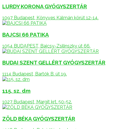
LURDY KORONA GYÓGYSZERTÁR
1097 Budapest, Könyves Kálmán körút 12-14.
BAJCSI 66 PATIKA
1054 BUDAPEST, Bajcsy-Zsilinszky út 66.
BUDAI SZENT GELLÉRT GYÓGYSZERTÁR
1114 Budapest, Bartók B. út 19.
115. sz. dm
1027 Budapest, Margit krt. 50-52.
ZÖLD BÉKA GYÓGYSZERTÁR