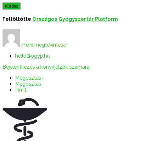
Feltöltötte
Országos Gyógyszertár Platform
Profil megtekintése
hello@ogyp.hu
Bejelentkezés a könyvjelzők számára
Megosztás
Megosztás
Pin It