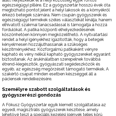
alatt helyezkedik el a helyi közösség egyik fontos
egészségügyi pillére. Ez a gyógyszertár hosszú évek óta
megbízható pontot jelent a helyi lakosok és a környékről
érkező betegek számára. Nem csupán gyógyszerek és
egészségügyi termékek széles választékát kínálja, hanem
elhivatott szakmai tanácsadással is támogatja a hozzá
fordulókat. A patika központi elhelyezkedésének
köszönhetően könnyen megközelíthető. A nyitvatartási
rendet a helyi igényekhez igazították, hogy a betegek
kényelmesen hozzájuthassanak a szükséges
készítményekhez. Közforgalmú patikaként vényre
kapható és vény nélkül kapható gyógyszereket egyaránt
biztosítanak. Az árukínálatban szerepelnek továbbá
étrend-kiegészítők, gyógyászati segédeszközök és
egyéb, az egészség megőrzését támogató termékek. A
szakértő csapat minden esetben készséggel áll a
páciensek rendelkezésére.
Személyre szabott szolgáltatások és
gyógyszerészi gondozás
A Fókusz Gyógyszertár egyik kiemelt szolgáltatása az
egyedi, magisztrális gyógyszerek készítése, amely
lehetővé teszi a speciális kezelési igények teljes körű