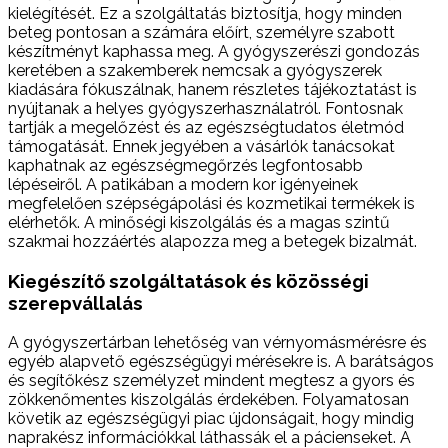
kielégítését. Ez a szolgáltatás biztosítja, hogy minden
beteg pontosan a számára előírt, személyre szabott
készítményt kaphassa meg. A gyógyszerészi gondozás
keretében a szakemberek nemcsak a gyógyszerek
kiadására fókuszálnak, hanem részletes tájékoztatást is
nyújtanak a helyes gyógyszerhasználatról. Fontosnak
tartják a megelőzést és az egészségtudatos életmód
támogatását. Ennek jegyében a vásárlók tanácsokat
kaphatnak az egészségmegőrzés legfontosabb
lépéseiről. A patikában a modern kor igényeinek
megfelelően szépségápolási és kozmetikai termékek is
elérhetők. A minőségi kiszolgálás és a magas szintű
szakmai hozzáértés alapozza meg a betegek bizalmát.
Kiegészítő szolgáltatások és közösségi
szerepvállalás
A gyógyszertárban lehetőség van vérnyomásmérésre és
egyéb alapvető egészségügyi mérésekre is. A barátságos
és segítőkész személyzet mindent megtesz a gyors és
zökkenőmentes kiszolgálás érdekében. Folyamatosan
követik az egészségügyi piac újdonságait, hogy mindig
naprakész információkkal láthassák el a pácienseket. A