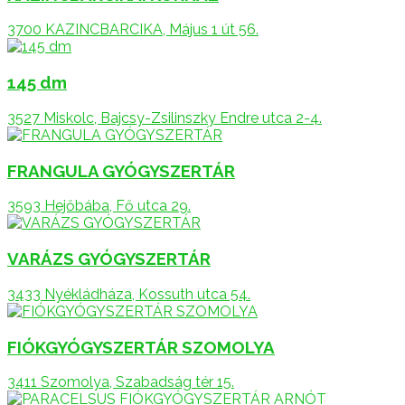
3700 KAZINCBARCIKA, Május 1 út 56.
145 dm
3527 Miskolc, Bajcsy-Zsilinszky Endre utca 2-4.
FRANGULA GYÓGYSZERTÁR
3593 Hejőbába, Fő utca 29.
VARÁZS GYÓGYSZERTÁR
3433 Nyékládháza, Kossuth utca 54.
FIÓKGYÓGYSZERTÁR SZOMOLYA
3411 Szomolya, Szabadság tér 15.