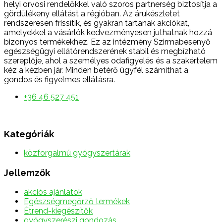
helyi orvosi rendelőkkel való szoros partnerség biztosítja a
gördülékeny ellátást a régióban. Az árukészletet
rendszeresen frissítik, és gyakran tartanak akciókat,
amelyekkel a vásárlók kedvezményesen juthatnak hozzá
bizonyos termékekhez. Ez az intézmény Szirmabesenyő
egészségügyi ellátórendszerének stabil és megbízható
szereplője, ahol a személyes odafigyelés és a szakértelem
kéz a kézben jár. Minden betérő ügyfél számíthat a
gondos és figyelmes ellátásra.
+36 46 527 451
Kategóriák
közforgalmú gyógyszertárak
Jellemzők
akciós ajánlatok
Egészségmegőrző termékek
Étrend-kiegészítők
gyógyszerészi gondozás