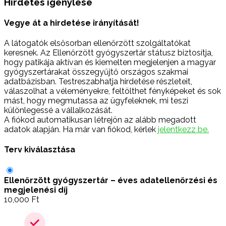
Hirdetés igénylése
Vegye át a hirdetése irányítását!
A látogatók elsősorban ellenőrzött szolgáltatókat
keresnek. Az Ellenőrzött gyógyszertár státusz biztosítja,
hogy patikája aktívan és kiemelten megjelenjen a magyar
gyógyszertárakat összegyűjtő országos szakmai
adatbázisban. Testreszabhatja hirdetése részleteit,
válaszolhat a véleményekre, feltölthet fényképeket és sok
mást, hogy megmutassa az ügyfeleknek, mi teszi
különlegessé a vállalkozását.
A fiókod automatikusan létrejön az alább megadott
adatok alapján. Ha már van fiókod, kérlek
jelentkezz be.
Terv kiválasztása
Ellenőrzött gyógyszertár – éves adatellenőrzési és
megjelenési díj
10,000
Ft