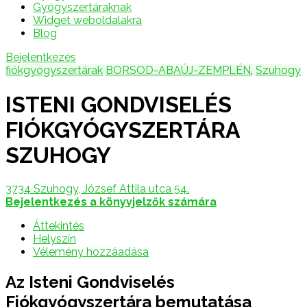
Gyógyszertáraknak
Widget weboldalakra
Blog
Bejelentkezés
fiókgyógyszertárak
BORSOD-ABAÚJ-ZEMPLÉN
,
Szuhogy
ISTENI GONDVISELÉS
FIÓKGYÓGYSZERTÁRA
SZUHOGY
3734 Szuhogy, József Attila utca 54.
Bejelentkezés a könyvjelzők számára
Áttekintés
Helyszín
Vélemény hozzáadása
Az Isteni Gondviselés
Fiókgyógyszertára bemutatása