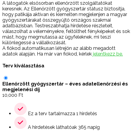
A látogatók elsősorban ellenőrzött szolgáltatókat
keresnek. Az Ellenőrzött gyógyszertár státusz biztosítja,
hogy patikája aktívan és kiemelten megjelenjen a magyar
gyógyszertárakat összegyűjtő országos szakmai
adatbázisban. Testreszabhatja hirdetése részleteit,
válaszolhat a véleményekre, feltölthet fényképeket és sok
mást, hogy megmutassa az ügyfeleknek, mi teszi
különlegessé a vállalkozását.
A fiókod automatikusan létrejön az alább megadott
adatok alapján. Ha már van fiókod, kérlek
jelentkezz be.
Terv kiválasztása
Ellenőrzött gyógyszertár – éves adatellenőrzési és
megjelenési díj
10,000
Ft
Ez a terv tartalmazza 1 hirdetés
A hirdetések láthatóak 365 napig