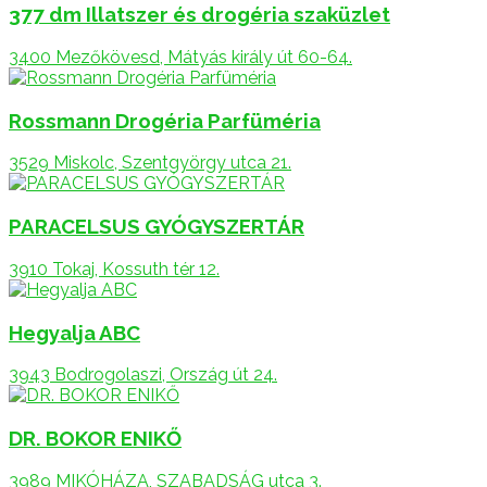
377 dm Illatszer és drogéria szaküzlet
3400 Mezőkövesd, Mátyás király út 60-64.
Rossmann Drogéria Parfüméria
3529 Miskolc, Szentgyörgy utca 21.
PARACELSUS GYÓGYSZERTÁR
3910 Tokaj, Kossuth tér 12.
Hegyalja ABC
3943 Bodrogolaszi, Ország út 24.
DR. BOKOR ENIKŐ
3989 MIKÓHÁZA, SZABADSÁG utca 3.