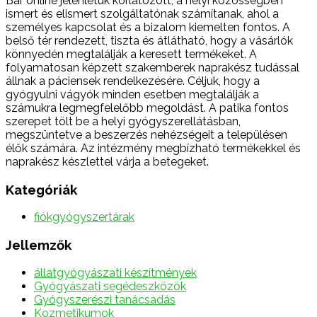
Bár online jelenlétük korlátozott, a helyi közösségben
ismert és elismert szolgáltatónak számítanak, ahol a
személyes kapcsolat és a bizalom kiemelten fontos. A
belső tér rendezett, tiszta és átlátható, hogy a vásárlók
könnyedén megtalálják a keresett termékeket. A
folyamatosan képzett szakemberek naprakész tudással
állnak a páciensek rendelkezésére. Céljuk, hogy a
gyógyulni vágyók minden esetben megtalálják a
számukra legmegfelelőbb megoldást. A patika fontos
szerepet tölt be a helyi gyógyszerellátásban,
megszüntetve a beszerzés nehézségeit a településen
élők számára. Az intézmény megbízható termékekkel és
naprakész készlettel várja a betegeket.
Kategóriák
fiókgyógyszertárak
Jellemzők
állatgyógyászati készítmények
Gyógyászati segédeszközök
Gyógyszerészi tanácsadás
Kozmetikumok