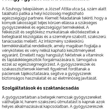
A Szuhogy településen, a József Attila utca 54. szám alatt
található patika a helyi közösség megbízható
egészségügyi partnere. Kiemelt feladatának tekinti, hogy a
környék lakosságát teljes körűen ellássa a szükséges
gyógyszerekkel és egészségügyi termékekkel. A
felkészült és segítőkész munkatársak elkötelezettek a
betegbarát kiszolgálás és a személyre szabott, szakszerű
tanácsadás mellett. Az intézmény széleskörű
termékkínálattal rendelkezik, amely magában foglalja a
vényköteles és vény nélkül kapható készítményeket
egyaránt. Emellett nagy hangsúlyt fektetnek a vitaminok
és táplálékkiegészítők forgalmazására is, támogatva
ezzel az egészségmegőrzést. A gyógyszerészek és
szakasszisztensek kiemelt figyelmet fordítanak a
páciensek tájékoztatására, segítve a gyógyszerek
biztonságos használatát és az életminőség javítását.
Szolgáltatások és szaktanácsadás
A gyógyszertárban a betegek nemcsak gyógyszereiket
válthatják ki, hanem szakszerű útmutatást is kapnak azok
helyes alkalmazásával kapcsolatban. A gyógyszerészek