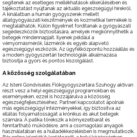
segítenek az esetleges mellékhatások elkerülésében és
tájékoztatást nyújtanak az aktuális egészségügyi hírekről.
A kínálatban a humán gyógyszerek mellett
állatgyógyászati készítmények és kozmetikai termékek is
megtalálhatók. Külön figyelmet fordítanak a gyógyászati
segédeszközök biztosítására, amelyek megkönnyíthetik a
betegek mindennapjait. Ilyenek például a
vérnyomásmérők, lázmérők és egyéb alapvető
egészségügyi eszközök. Az ügyfélközpontú hozzáállás és
a modern gyógyszertári technológiák alkalmazása
biztosítja a gyors és pontos kiszolgálást.
A közösség szolgálatában
Az Isteni Gondviselés Fiókgyógyszertára Szuhogy aktívan
részt vesz a helyi egészségügyi programokban és
eseményeken, ezzel is hozzájárulva a közösség
egészségfejlesztéséhez. Partneri kapcsolatot ápolnak
más egészségügyi intézményekkel, így biztosítva az
ellátás folyamatosságát a krónikus és akut betegek
számára. A patika törekszik a környezetbarát és
fenntartható működésre, ami a csomagolási anyagok
használatában és a hulladékkezelésben is megmutatkozik.