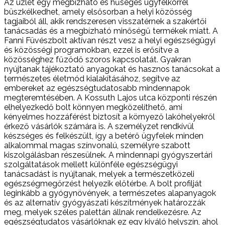
Az üzlet egy megbízható és hűséges ügyfélkörrel
büszkélkedhet, amely elsősorban a helyi közösség
tagjaiból áll, akik rendszeresen visszatérnek a szakértői
tanácsadás és a megbízható minőségű termékek miatt. A
Fanni Füvészbolt aktívan részt vesz a helyi egészségügyi
és közösségi programokban, ezzel is erősítve a
közösséghez fűződő szoros kapcsolatát. Gyakran
nyújtanak tájékoztató anyagokat és hasznos tanácsokat a
természetes életmód kialakításához, segítve az
embereket az egészségtudatosabb mindennapok
megteremtésében. A Kossuth Lajos utca központi részén
elhelyezkedő bolt könnyen megközelíthető, ami
kényelmes hozzáférést biztosít a környező lakóhelyekről
érkező vásárlók számára is. A személyzet rendkívül
készséges és felkészült, így a betérő ügyfelek minden
alkalommal magas színvonalú, személyre szabott
kiszolgálásban részesülnek. A mindennapi gyógyszertári
szolgáltatások mellett különféle egészségügyi
tanácsadást is nyújtanak, melyek a természetközeli
egészségmegőrzést helyezik előtérbe. A bolt profilját
leginkább a gyógynövények, a természetes alapanyagok
és az alternatív gyógyászati készítmények határozzák
meg, melyek széles palettán állnak rendelkezésre. Az
egészségtudatos vásárlóknak ez egy kiváló helyszín, ahol