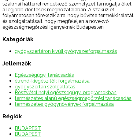
szakmai háttérrel rendelkező személyzet támogatja őket
a legjobb döntések meghozatalában. A szaküzlet
folyamatosan törekszik arra, hogy bővítse termékkínálatát
és szolgáltatásait, hogy megfeleljen a növekvő
egészségmegőrzési igényeknek Budapesten.
Kategóriák
gyógyszertáron kívüli gyógyszerforgalmazás
Jellemzők
Egészségügyi tanácsadás
étrend-kiegészítők forgalmazása
gyógyszertári szolgáltatás
Részvétel helyi egészségügyi programokban
természetes alapú egészségmegőrzési tanácsadás
természetes gyógynövények forgalmazása
Régiók
BUDAPEST
BUDAPEST