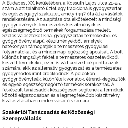
A Budapest XX. kerületében, a Kossuth Lajos utca 21-25.
szám alatt található üzlet egy tradicionális gyógyszertár
és egészségügyi szaküzlet, amely 1997 óta áll a vásárlók
rendelkezésére. Az alapítása óta elkötelezett a minőségi
gyógynövények, természetes készítmények és
egészségmegőrző termékek forgalmazása mellett.
Széles választékot kínál gyógyszertári termékekből és
gyógynövény alapú készítményekből, amelyek
hatékonyan támogatják a természetes gyógyulási
folyamatokat és a mindennapi egészség ápolását. A bolt
különös hangsúlyt fektet a természetes összetevőkből
készült termékekre, ezért is vált kedvelt célponttá azok
számára, akik az alternatív gyógyászat és a természetes
gyógymódok iránt érdeklődnek. A polcokon
gyógynövényteák, különféle kivonatok, étrend-kiegészítők
és egyéb egészségmegőrző termékek sorakoznak. A
felkészült tanácsadók készségesen segítenek a termékek
közötti eligazodásban és a legmegfelelőbb készítmény
kiválasztásában minden vásárló számára.
Szakértői Tanácsadás és Közösségi
Szerepvállalás