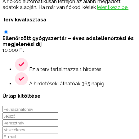
A fiókod automatikusan létrejön az alább megadott
adatok alapján. Ha már van fiókod, kérlek
jelentkezz be.
Terv kiválasztása
Ellenőrzött gyógyszertár – éves adatellenőrzési és
megjelenési díj
10,000
Ft
Ez a terv tartalmazza 1 hirdetés
A hirdetések láthatóak 365 napig
Űrlap kitöltése