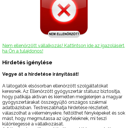
Nem ellenőrzött vállalkozás! Kattintson ide az igazolásért,
ha Ön a tulajdonos!
Hirdetés igénylése
Vegye át a hirdetése irányítását!
A látogatók elsősorban ellenőrzött szolgáltatókat
keresnek. Az Ellenőrzött gyógyszertár státusz biztosítja,
hogy patikája aktívan és kiemelten megjelenjen a magyar
gyógyszertárakat összegyűjtő országos szakmai
adatbázisban. Testreszabhatja hirdetése részleteit,
válaszolhat a véleményekre, feltölthet fényképeket és sok
mást, hogy megmutassa az ügyfeleknek, mi teszi
különlegessé a vállalkozását.