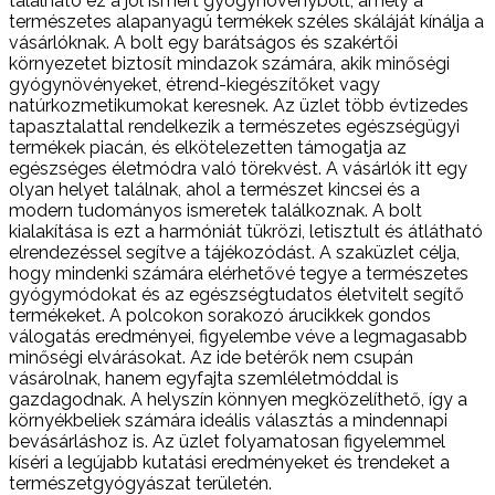
található ez a jól ismert gyógynövénybolt, amely a
természetes alapanyagú termékek széles skáláját kínálja a
vásárlóknak. A bolt egy barátságos és szakértői
környezetet biztosít mindazok számára, akik minőségi
gyógynövényeket, étrend-kiegészítőket vagy
natúrkozmetikumokat keresnek. Az üzlet több évtizedes
tapasztalattal rendelkezik a természetes egészségügyi
termékek piacán, és elkötelezetten támogatja az
egészséges életmódra való törekvést. A vásárlók itt egy
olyan helyet találnak, ahol a természet kincsei és a
modern tudományos ismeretek találkoznak. A bolt
kialakítása is ezt a harmóniát tükrözi, letisztult és átlátható
elrendezéssel segítve a tájékozódást. A szaküzlet célja,
hogy mindenki számára elérhetővé tegye a természetes
gyógymódokat és az egészségtudatos életvitelt segítő
termékeket. A polcokon sorakozó árucikkek gondos
válogatás eredményei, figyelembe véve a legmagasabb
minőségi elvárásokat. Az ide betérők nem csupán
vásárolnak, hanem egyfajta szemléletmóddal is
gazdagodnak. A helyszín könnyen megközelíthető, így a
környékbeliek számára ideális választás a mindennapi
bevásárláshoz is. Az üzlet folyamatosan figyelemmel
kíséri a legújabb kutatási eredményeket és trendeket a
természetgyógyászat területén.