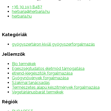
+36 30 193 8487
herbaria@herbaria.hu
herbaria.hu
Kategóriák
gyógyszertáron kívüli gyógyszerforgalmazás
Jellemzők
Bio termékek
Egészségtudatos életmód támogatása
étrend-kiegészítők forgalmazása
Gyógynövények forgalmazása
Szakmai tanácsadás
Természetes alapú készítmények forgalmazása
Vegetáriánusbarát termékek
Régiók