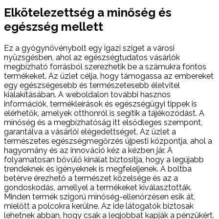
Elkötelezettség a minőség és
egészség mellett
Ez a gyógynövénybolt egy igazi sziget a városi
nyüzsgésben, ahol az egészségtudatos vásárlók
megbízható forrásból szerezhetik be a számukra fontos
termékeket. Az üzlet célja, hogy támogassa az embereket
egy egészségesebb és természetesebb életvitel
kialakításában. A weboldalon további hasznos
információk, termékleírások és egészségügyi tippek is
elérhetők, amelyek otthonról is segítik a tájékozódást. A
minőség és a megbízhatóság itt elsődleges szempont,
garantálva a vásárlói elégedettséget. Az üzlet a
természetes egészségmegőrzés újpesti központja, ahol a
hagyomány és az innováció kéz a kézben jár. A
folyamatosan bővülő kínálat biztosítja, hogy a legújabb
trendeknek és igényeknek is megfeleljenek. A boltba
betérve érezhető a természet közelsége és az a
gondoskodás, amellyel a termékeket kiválasztották.
Minden termék szigorú minőség-ellenőrzésen esik át,
mielőtt a polcokra kerülne. Az ide látogatók biztosak
lehetnek abban, hogy csak a legjobbat kapják a pénzükért.