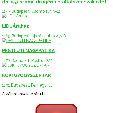
dm 057 számú drogéria és illatszer szaküzlet
1147 Budapest, Csömöri út 9-11.
LIDL Áruház
1165 Budapest, Újszász utca 47/B.
PESTI ÚTI NAGYPATIKA
1173 Budapest, Pesti út 223.
KÖKI GYÓGYSZERTÁR
1191 Budapest, Ferihegyi út
A vélemények lezárultak.