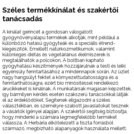
Széles termékkínálat és szakértői
tanácsadás
A kínálat gerincét a gondosan válogatott
gyógynövényalapú termékek alkotják, mint például a
különböző hatású gyógyteák és a speciális étrend-
kiegészítők. Emellett natúrkozmetikumok, valamint
különleges diétás és vegetáriánus élelmiszerek is
megtalálhatók a polcokon. A boltban kapható
gyógyhatású készítmények hozzájárulnak a testi és lelki
egyensúly fenntartásához a mindennapok során. Az üzlet
nagy hangsúlyt fektet a környezettudatosságra és a
fenntarthatóságra, ezért bio minősítéssel rendelkező
árucikkeket is kínálnak. A munkatársak magasan képzettek,
így bármilyen kérdés esetén szakszerű tanácsokkal látják
el az érdeklődőket. Segítenek eligazodni a széles
választékban, és személyre szabott javaslatokat tesznek
a vásárlók igényei alapján. A szakértői segítség biztosítja,
hogy mindenki a számára legmegfelelőbb terméket
válassza. A Herbária elkötelezett a tiszta forrásból
származó, megbízható alapanyagok használata mellett.