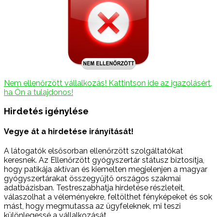
Nem ellenőrzött vállalkozás! Kattintson ide az igazolásért,
ha Ön a tulajdonos!
Hirdetés igénylése
Vegye át a hirdetése irányítását!
A látogatók elsősorban ellenőrzött szolgáltatókat
keresnek. Az Ellenőrzött gyógyszertár státusz biztosítja,
hogy patikája aktívan és kiemelten megjelenjen a magyar
gyógyszertárakat összegyűjtő országos szakmai
adatbázisban. Testreszabhatja hirdetése részleteit,
válaszolhat a véleményekre, feltölthet fényképeket és sok
mást, hogy megmutassa az ügyfeleknek, mi teszi
különlegessé a vállalkozását.