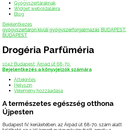
Gyógyszertáraknak
Widget weboldalakra
Blog
Bejelentkezés
gyógyszertáron kívüli gyógyszerforgalmazás
BUDAPEST
,
BUDAPEST
Drogéria Parfüméria
1042 Budapest, Árpád út 68-70.
Bejelentkezés a könyvjelzők számára
Áttekintés
Helyszín
Vélemény hozzáadása
A természetes egészség otthona
Újpesten
Budapest IV. kerületében, az Árpád út 68-70. szám alatt