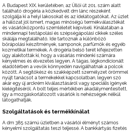
A Budapest XIX. kerületében, az Üllői út 201. szám alatt
található drogéria a közkedvelt dm lánc részeként
szolgálja ki a helyi lakosokat és az idelátogatókat. Az üzlet
a hálózat jól ismert, magas minőségű termékválasztékát
és vásárlóközpontú szemléletét képviseli. Kínálatában a
mindennapi testápolási és szépségápolási cikkek széles
skálája megtalálható. Ide tartoznak a különböző
bőrápolási készítmények, samponok, parfümök és egyéb
kozmetikai termékek. A drogéria belső terét kifejezetten
úgy alakították ki, hogy a vásárlás mindenki számára
kényelmes és élvezetes legyen. A tágas, légkondicionált
eladótérben a vevők könnyedén navigálhatnak a polcok
között. A segítőkész és szakképzett személyzet örömmel
nyújt tanácsot a termékekkel kapcsolatban, legyen szó
akár egy új arckrém kiválasztásáról vagy speciális igények
kielégítéséről. A bolt teljes mértékben akadálymentesített,
így a mozgáskorlátozott vásárlók is nehézségek nélkül
látogathatják.
Szolgáltatások és termékkínálat
A dm 385 számú üzletben a vásárlói élményt számos
kényelmi szolgáltatás teszi teljessé. A bankkártyás fizetés