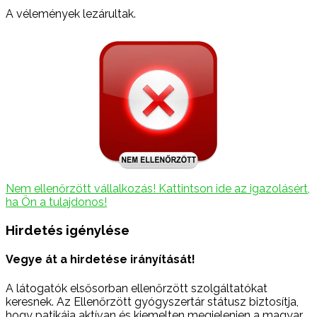
A vélemények lezárultak.
Nem ellenőrzött vállalkozás! Kattintson ide az igazolásért,
ha Ön a tulajdonos!
Hirdetés igénylése
Vegye át a hirdetése irányítását!
A látogatók elsősorban ellenőrzött szolgáltatókat
keresnek. Az Ellenőrzött gyógyszertár státusz biztosítja,
hogy patikája aktívan és kiemelten megjelenjen a magyar