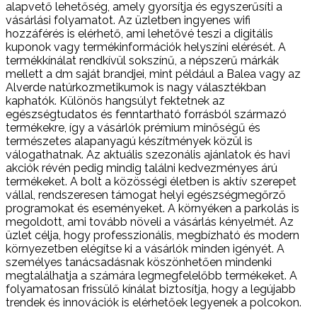
alapvető lehetőség, amely gyorsítja és egyszerűsíti a
vásárlási folyamatot. Az üzletben ingyenes wifi
hozzáférés is elérhető, ami lehetővé teszi a digitális
kuponok vagy termékinformációk helyszíni elérését. A
termékkínálat rendkívül sokszínű, a népszerű márkák
mellett a dm saját brandjei, mint például a Balea vagy az
Alverde natúrkozmetikumok is nagy választékban
kaphatók. Különös hangsúlyt fektetnek az
egészségtudatos és fenntartható forrásból származó
termékekre, így a vásárlók prémium minőségű és
természetes alapanyagú készítmények közül is
válogathatnak. Az aktuális szezonális ajánlatok és havi
akciók révén pedig mindig találni kedvezményes árú
termékeket. A bolt a közösségi életben is aktív szerepet
vállal, rendszeresen támogat helyi egészségmegőrző
programokat és eseményeket. A környéken a parkolás is
megoldott, ami tovább növeli a vásárlás kényelmét. Az
üzlet célja, hogy professzionális, megbízható és modern
környezetben elégítse ki a vásárlók minden igényét. A
személyes tanácsadásnak köszönhetően mindenki
megtalálhatja a számára legmegfelelőbb termékeket. A
folyamatosan frissülő kínálat biztosítja, hogy a legújabb
trendek és innovációk is elérhetőek legyenek a polcokon.