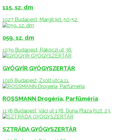
115. sz. dm
1027 Budapest, Margit krt. 50-52.
059. sz. dm
1039 Budapest, Rákóczi út 36.
GYÓGYÍR GYÓGYSZERTÁR
1016 Budapest, Zsolt utca 11.
ROSSMANN Drogéria, Parfüméria
1138 Budapest, Váci út 178. Duna Plaza fszt. 23.
SZTRÁDA GYÓGYSZERTÁR