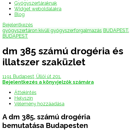
Gyógyszertáraknak
Widget weboldalakra
Blog
Bejelentkezés
gyógyszertáron kívüli gyógyszerforgalmazás
BUDAPEST
,
BUDAPEST
dm 385 számú drogéria és
illatszer szaküzlet
1191 Budapest, Üllői út 201.
Bejelentkezés a könyvjelzők számára
Áttekintés
Helyszín
Vélemény hozzáadása
A dm 385. számú drogéria
bemutatása Budapesten