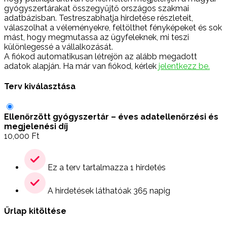
gyógyszertárakat összegyűjtő országos szakmai
adatbázisban. Testreszabhatja hirdetése részleteit,
válaszolhat a véleményekre, feltölthet fényképeket és sok
mást, hogy megmutassa az ügyfeleknek, mi teszi
különlegessé a vállalkozását.
A fiókod automatikusan létrejön az alább megadott
adatok alapján. Ha már van fiókod, kérlek
jelentkezz be.
Terv kiválasztása
Ellenőrzött gyógyszertár – éves adatellenőrzési és
megjelenési díj
10,000
Ft
Ez a terv tartalmazza 1 hirdetés
A hirdetések láthatóak 365 napig
Űrlap kitöltése