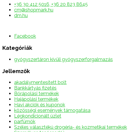
+36 30 412 5016, +36 20 823 8645
cm@shopmark.hu
dm.hu
Facebook
Kategóriák
gyógyszertáron kívüli gyógyszerforgalmazás
Jellemzők
akadálymentesített bolt
Bankkártyás fizetés
Bőrápolási termékek
Hajápolási termékek
Havi akciók és kuponok
közösségi események támogatása
Légkondicionált üzlet
parfümök
Széles választékú drogéria- és kozmetikai termékek