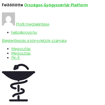
Feltöltötte
Országos Gyógyszertár Platform
Profil megtekintése
hello@ogyp.hu
Bejelentkezés a könyvjelzők számára
Megosztás
Megosztás
Pin It