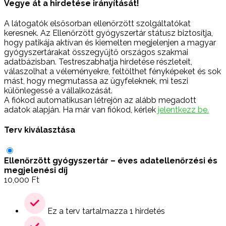
Vegye át a hirdetése irányítását!
A látogatók elsősorban ellenőrzött szolgáltatókat
keresnek. Az Ellenőrzött gyógyszertár státusz biztosítja,
hogy patikája aktívan és kiemelten megjelenjen a magyar
gyógyszertárakat összegyűjtő országos szakmai
adatbázisban. Testreszabhatja hirdetése részleteit,
válaszolhat a véleményekre, feltölthet fényképeket és sok
mást, hogy megmutassa az ügyfeleknek, mi teszi
különlegessé a vállalkozását.
A fiókod automatikusan létrejön az alább megadott
adatok alapján. Ha már van fiókod, kérlek
jelentkezz be.
Terv kiválasztása
Ellenőrzött gyógyszertár – éves adatellenőrzési és
megjelenési díj
10,000
Ft
Ez a terv tartalmazza 1 hirdetés