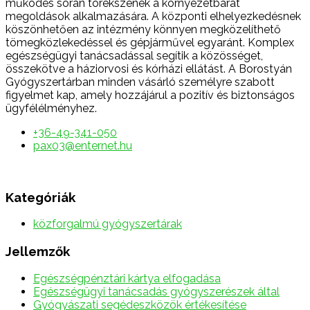
működés során törekszenek a környezetbarát
megoldások alkalmazására. A központi elhelyezkedésnek
köszönhetően az intézmény könnyen megközelíthető
tömegközlekedéssel és gépjárművel egyaránt. Komplex
egészségügyi tanácsadással segítik a közösséget,
összekötve a háziorvosi és kórházi ellátást. A Borostyán
Gyógyszertárban minden vásárló személyre szabott
figyelmet kap, amely hozzájárul a pozitív és biztonságos
ügyfélélményhez.
+36-49-341-050
pax03@enternet.hu
Kategóriák
közforgalmú gyógyszertárak
Jellemzők
Egészségpénztári kártya elfogadása
Egészségügyi tanácsadás gyógyszerészek által
Gyógyászati segédeszközök értékesítése