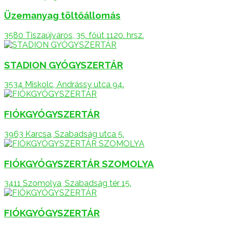
Üzemanyag töltőállomás
3580 Tiszaújváros, 35. főút 1120. hrsz.
STADION GYÓGYSZERTÁR
3534 Miskolc, Andrássy utca 94.
FIÓKGYÓGYSZERTÁR
3963 Karcsa, Szabadság utca 5.
FIÓKGYÓGYSZERTÁR SZOMOLYA
3411 Szomolya, Szabadság tér 15.
FIÓKGYÓGYSZERTÁR