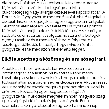
életmódváltásban. A szakemberek készséggel adnak
tájékoztatást a krónikus betegségek, mint a
cukorbetegség vagy allergia kezelésével kapcsolatban. A
Borostyán Gyógyszertár modern fizetési lehetőségeket is
biztosít, hiszen elfogadják az egészségpénztári kártyákat.
Telefonos elérhetőségükön keresztül is gyors és pontos
tájékoztatást nyújtanak az érdeklődőknek. A személyre
szabott és empatikus kiszolgálás hozzájárul a betegek
gyógyulásához és a megelőzéshez. A folyamatos
készletgazdálkodás biztosítja, hogy minden fontos
gyógyszer és termék azonnal elérhető legyen.
Elkötelezettség a közösség és a minőség iránt
A patika tiszta és rendezett környezetet teremt a
biztonságos vásárláshoz. Munkatársaik rendszeres
továbbképzéseken vesznek részt, hogy mindig naprakész
tudással álljanak a páciensek rendelkezésére. Aktívan részt
vesznek helyi egészségmegőrző programokban, ezzel is
erősítve a közösség egészségtudatosságát. A
gyógyszertár működése megfelel minden magyarországi
egészségügyi előírásnak és jogszabálynak. Fontos
számukra a környezettudatosság, ezért a mindennapi