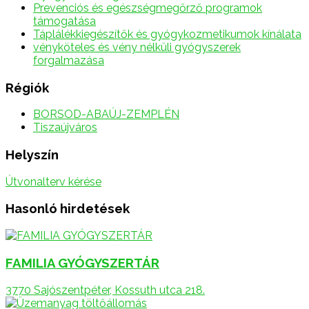
Prevenciós és egészségmegőrző programok
támogatása
Táplálékkiegészítők és gyógykozmetikumok kínálata
vényköteles és vény nélküli gyógyszerek
forgalmazása
Régiók
BORSOD-ABAÚJ-ZEMPLÉN
Tiszaújváros
Helyszín
Útvonalterv kérése
Hasonló hirdetések
FAMILIA GYÓGYSZERTÁR
3770 Sajószentpéter, Kossuth utca 218.