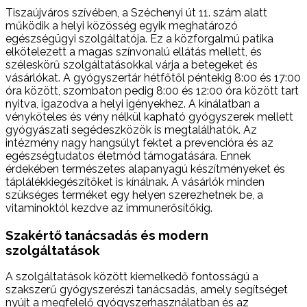
Tiszaújváros szívében, a Széchenyi út 11. szám alatt
működik a helyi közösség egyik meghatározó
egészségügyi szolgáltatója. Ez a közforgalmú patika
elkötelezett a magas színvonalú ellátás mellett, és
széleskörű szolgáltatásokkal várja a betegeket és
vásárlókat. A gyógyszertár hétfőtől péntekig 8:00 és 17:00
óra között, szombaton pedig 8:00 és 12:00 óra között tart
nyitva, igazodva a helyi igényekhez. A kínálatban a
vényköteles és vény nélkül kapható gyógyszerek mellett
gyógyászati segédeszközök is megtalálhatók. Az
intézmény nagy hangsúlyt fektet a prevencióra és az
egészségtudatos életmód támogatására. Ennek
érdekében természetes alapanyagú készítményeket és
táplálékkiegészítőket is kínálnak. A vásárlók minden
szükséges terméket egy helyen szerezhetnek be, a
vitaminoktól kezdve az immunerősítőkig.
Szakértő tanácsadás és modern
szolgáltatások
A szolgáltatások között kiemelkedő fontosságú a
szakszerű gyógyszerészi tanácsadás, amely segítséget
nyújt a megfelelő gyógyszerhasználatban és az