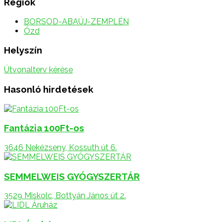
Régiók
BORSOD-ABAÚJ-ZEMPLÉN
Ózd
Helyszín
Útvonalterv kérése
Hasonló hirdetések
Fantázia 100Ft-os
3646 Nekézseny, Kossuth út 6.
SEMMELWEIS GYÓGYSZERTÁR
3529 Miskolc, Bottyán János út 2.