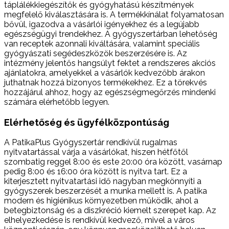
táplálékkiegészítők és gyógyhatású készítmények
megfelelő kiválasztására is. A termékkínálat folyamatosan
bővül, igazodva a vásárlói igényekhez és a legújabb
egészségügyi trendekhez. A gyógyszertárban lehetőség
van receptek azonnali kiváltására, valamint speciális
gyógyászati segédeszközök beszerzésére is. Az
intézmény jelentős hangsúlyt fektet a rendszeres akciós
ajánlatokra, amelyekkel a vásárlók kedvezőbb árakon
juthatnak hozzá bizonyos termékekhez. Ez a törekvés
hozzájárul ahhoz, hogy az egészségmegőrzés mindenki
számára elérhetőbb legyen.
Elérhetőség és ügyfélközpontúság
A PatikaPlus Gyógyszertár rendkívül rugalmas
nyitvatartással várja a vásárlókat, hiszen hétfőtől
szombatig reggel 8:00 és este 20:00 óra között, vasárnap
pedig 8:00 és 16:00 óra között is nyitva tart. Ez a
kiterjesztett nyitvatartási idő nagyban megkönnyíti a
gyógyszerek beszerzését a munka mellett is. A patika
modern és higiénikus környezetben működik, ahol a
betegbiztonság és a diszkréció kiemelt szerepet kap. Az
elhelyezkedése is rendkívül kedvező, mivel a város