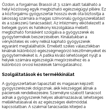
Ózdon, a forgalmas Brassói út 3. szám alatt található a
helyi közösség egyik megbízható egészségügyi pillére. Ez
a közforgalmú gyógyszertár hosszú évek óta biztosítja a
lakosság számára a magas színvonalú gyógyszerellátást
és a szakszerű tanácsadást. Az intézmény elkötelezett a
betegek gyors és hatékony kiszolgálása mellett,
megbízható forrásként szolgálva a gyógyszerek és
gyógytermékek beszerzésében. Kínálatukban a
vényköteles és vény nélkül kapható gyógyszerek
egyaránt megtalálhatók. Emellett széles választékban
kínálnak különböző egészségmegőrző készítményeket és
gyógytermékeket is. A patika kiváló lehetőséget nyújt a
helyiek számára egészségük megőrzéséhez és a
különböző orvosi kezelések támogatásához.
Szolgáltatások és termékkínálat
A gyógyszertárban tapasztalt és magasan képzett
gyógyszerészek dolgoznak, akik készséggel állnak a
páciensek rendelkezésére. Személyre szabott tanácsot
adnak a gyógyszerek helyes alkalmazásával, lehetséges
mellékhatásaival és az egészséges életmóddal
kapcsolatban. A szakmai tanácsadás kiterjed a