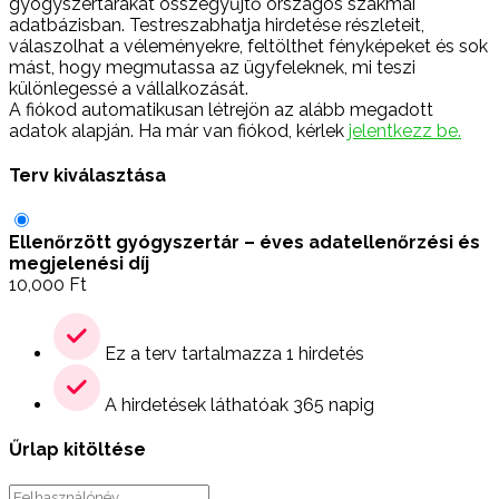
gyógyszertárakat összegyűjtő országos szakmai
adatbázisban. Testreszabhatja hirdetése részleteit,
válaszolhat a véleményekre, feltölthet fényképeket és sok
mást, hogy megmutassa az ügyfeleknek, mi teszi
különlegessé a vállalkozását.
A fiókod automatikusan létrejön az alább megadott
adatok alapján. Ha már van fiókod, kérlek
jelentkezz be.
Terv kiválasztása
Ellenőrzött gyógyszertár – éves adatellenőrzési és
megjelenési díj
10,000
Ft
Ez a terv tartalmazza 1 hirdetés
A hirdetések láthatóak 365 napig
Űrlap kitöltése