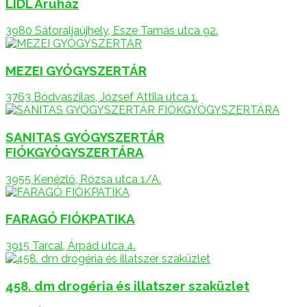
LIDL Áruház
3980 Sátoraljaújhely, Esze Tamás utca 92.
MEZEI GYÓGYSZERTÁR
3763 Bódvaszilas, József Attila utca 1.
SANITAS GYÓGYSZERTÁR
FIÓKGYÓGYSZERTÁRA
3955 Kenézlő, Rózsa utca 1/A.
FARAGÓ FIÓKPATIKA
3915 Tarcal, Árpád utca 4.
458. dm drogéria és illatszer szaküzlet