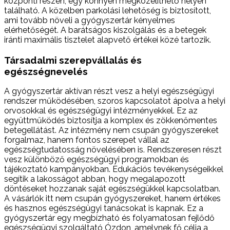
központi részén, egy könnyen megközelíthető helyen
található. A közelben parkolási lehetőség is biztosított,
ami tovább növeli a gyógyszertár kényelmes
elérhetőségét. A barátságos kiszolgálás és a betegek
iránti maximális tisztelet alapvető értékei közé tartozik.
Társadalmi szerepvállalás és
egészségnevelés
A gyógyszertár aktívan részt vesz a helyi egészségügyi
rendszer működésében, szoros kapcsolatot ápolva a helyi
orvosokkal és egészségügyi intézményekkel. Ez az
együttműködés biztosítja a komplex és zökkenőmentes
betegellátást. Az intézmény nem csupán gyógyszereket
forgalmaz, hanem fontos szerepet vállal az
egészségtudatosság növelésében is. Rendszeresen részt
vesz különböző egészségügyi programokban és
tájékoztató kampányokban. Edukációs tevékenységeikkel
segítik a lakosságot abban, hogy megalapozott
döntéseket hozzanak saját egészségükkel kapcsolatban.
A vásárlók itt nem csupán gyógyszereket, hanem értékes
és hasznos egészségügyi tanácsokat is kapnak. Ez a
gyógyszertár egy megbízható és folyamatosan fejlődő
egészségügyi szolgáltató Ózdon, amelynek fő célja a