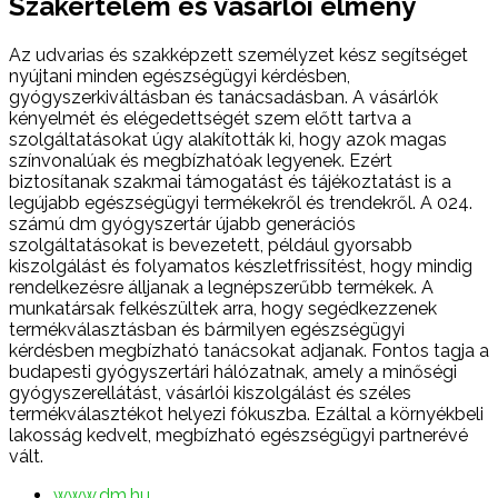
Szakértelem és vásárlói élmény
Az udvarias és szakképzett személyzet kész segítséget
nyújtani minden egészségügyi kérdésben,
gyógyszerkiváltásban és tanácsadásban. A vásárlók
kényelmét és elégedettségét szem előtt tartva a
szolgáltatásokat úgy alakították ki, hogy azok magas
színvonalúak és megbízhatóak legyenek. Ezért
biztosítanak szakmai támogatást és tájékoztatást is a
legújabb egészségügyi termékekről és trendekről. A 024.
számú dm gyógyszertár újabb generációs
szolgáltatásokat is bevezetett, például gyorsabb
kiszolgálást és folyamatos készletfrissítést, hogy mindig
rendelkezésre álljanak a legnépszerűbb termékek. A
munkatársak felkészültek arra, hogy segédkezzenek
termékválasztásban és bármilyen egészségügyi
kérdésben megbízható tanácsokat adjanak. Fontos tagja a
budapesti gyógyszertári hálózatnak, amely a minőségi
gyógyszerellátást, vásárlói kiszolgálást és széles
termékválasztékot helyezi fókuszba. Ezáltal a környékbeli
lakosság kedvelt, megbízható egészségügyi partnerévé
vált.
www.dm.hu