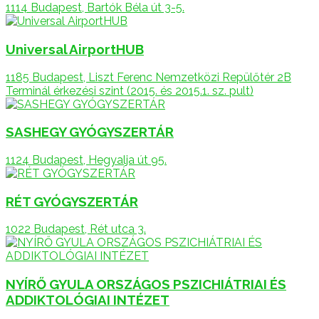
1114 Budapest, Bartók Béla út 3-5.
Universal AirportHUB
1185 Budapest, Liszt Ferenc Nemzetközi Repülőtér 2B
Terminál érkezési szint (2015. és 2015.1. sz. pult)
SASHEGY GYÓGYSZERTÁR
1124 Budapest, Hegyalja út 95.
RÉT GYÓGYSZERTÁR
1022 Budapest, Rét utca 3.
NYÍRŐ GYULA ORSZÁGOS PSZICHIÁTRIAI ÉS
ADDIKTOLÓGIAI INTÉZET