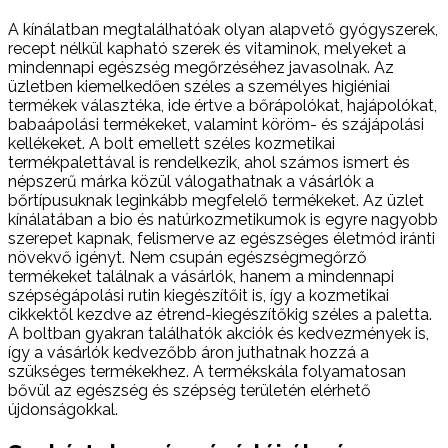
A kínálatban megtalálhatóak olyan alapvető gyógyszerek,
recept nélkül kapható szerek és vitaminok, melyeket a
mindennapi egészség megőrzéséhez javasolnak. Az
üzletben kiemelkedően széles a személyes higiéniai
termékek választéka, ide értve a bőrápolókat, hajápolókat,
babaápolási termékeket, valamint köröm- és szájápolási
kellékeket. A bolt emellett széles kozmetikai
termékpalettával is rendelkezik, ahol számos ismert és
népszerű márka közül válogathatnak a vásárlók a
bőrtípusuknak leginkább megfelelő termékeket. Az üzlet
kínálatában a bio és natúrkozmetikumok is egyre nagyobb
szerepet kapnak, felismerve az egészséges életmód iránti
növekvő igényt. Nem csupán egészségmegőrző
termékeket találnak a vásárlók, hanem a mindennapi
szépségápolási rutin kiegészítőit is, így a kozmetikai
cikkektől kezdve az étrend-kiegészítőkig széles a paletta.
A boltban gyakran találhatók akciók és kedvezmények is,
így a vásárlók kedvezőbb áron juthatnak hozzá a
szükséges termékekhez. A termékskála folyamatosan
bővül az egészség és szépség területén elérhető
újdonságokkal.