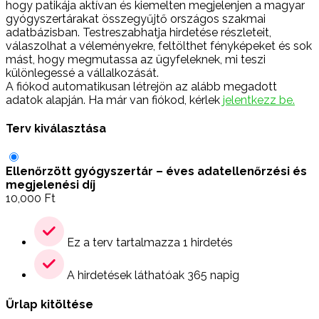
hogy patikája aktívan és kiemelten megjelenjen a magyar
gyógyszertárakat összegyűjtő országos szakmai
adatbázisban. Testreszabhatja hirdetése részleteit,
válaszolhat a véleményekre, feltölthet fényképeket és sok
mást, hogy megmutassa az ügyfeleknek, mi teszi
különlegessé a vállalkozását.
A fiókod automatikusan létrejön az alább megadott
adatok alapján. Ha már van fiókod, kérlek
jelentkezz be.
Terv kiválasztása
Ellenőrzött gyógyszertár – éves adatellenőrzési és
megjelenési díj
10,000
Ft
Ez a terv tartalmazza 1 hirdetés
A hirdetések láthatóak 365 napig
Űrlap kitöltése