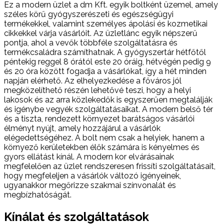
Ez a modern üzlet a dm Kft. egyik boltként üzemel, amely
széles körű gyógyszerészeti és egészségügyi
termékekkel, valamint személyes ápolási és kozmetikai
cikkekkel várja vásárlóit. Az üzletlánc egyik népszerű
pontja, ahol a vevők többféle szolgáltatásra és
termékcsaládra számíthatnak. A gyógyszertár hétfőtől
péntekig reggel 8 órától este 20 óráig, hétvégén pedig 9
és 20 óra között fogadja a vásárlókat, így a hét minden
napján elérhető. Az elhelyezkedése a főváros jól
megközelíthető részén lehetővé teszi, hogy a helyi
lakosok és az arra közlekedők is egyszerűen megtalálják
és igénybe vegyék szolgáltatásaikat. A modern belső tér
és a tiszta, rendezett környezet barátságos vásárlói
élményt nyújt, amely hozzájárul a vásárlók
elégedettségéhez. A bolt nem csak a helyiek, hanem a
környező kerületekben élők számára is kényelmes és
gyors ellátást kínál. A modern kor elvárásainak
megfelelően az üzlet rendszeresen frissíti szolgáltatásait,
hogy megfeleljen a vásárlók változó igényeinek,
ugyanakkor megőrizze szakmai színvonalát és
megbízhatóságát.
Kínálat és szolgáltatások