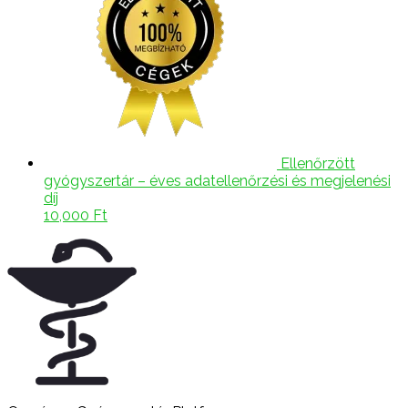
Ellenőrzött
gyógyszertár – éves adatellenőrzési és megjelenési
díj
10,000
Ft