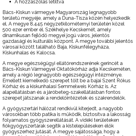
A hozzászólás letiltva
Bács-Kiskun vármegye Magyarország legnagyobb
területű megyéje, amely a Duna-Tisza közén helyezkedik
el. A megye 8.445 négyzetkilométernyi területén közel
500 ezer ember él. Székhelye Kecskemét, amely
dinamikusan fejlődő megyei jogú város, jelentős
gazdasági és kulturális központ. A megye további jelentős
városai között található Baja, Kiskunfélegyháza,
Kiskunhalas és Kalocsa.
A megye egészségügyi ellátórendszerének gerincét a
Bács-Kiskun Vármegyei Oktatókórház adja Kecskeméten,
amely a régió legnagyobb egészségügyi intézménye.
Emellett kiemelkedő szerepet tölt be a bajai Szent Rókus
Kórház és a kiskunhalasi Semmelweis Kórház is. Az
alapellátásban és a járóbeteg-szakellátásban fontos
szerepet játszanak a rendelőintézetek és szakrendelők.
A gyógyszertári hálózat rendkívül kiterjedt, a nagyobb
városokban több patika is működik, biztosítva a lakosság
folyamatos gyógyszerellátását. A vidéki területeken
fiókgyógyszertárak segítik a kistelepüléseken élők
gyógyszerhez jutását. A megye sajátossága, hogy a