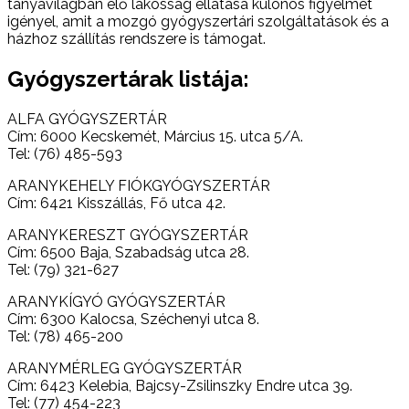
tanyavilágban élő lakosság ellátása különös figyelmet
igényel, amit a mozgó gyógyszertári szolgáltatások és a
házhoz szállítás rendszere is támogat.
Gyógyszertárak listája:
ALFA GYÓGYSZERTÁR
Cím: 6000 Kecskemét, Március 15. utca 5/A.
Tel: (76) 485-593
ARANYKEHELY FIÓKGYÓGYSZERTÁR
Cím: 6421 Kisszállás, Fő utca 42.
ARANYKERESZT GYÓGYSZERTÁR
Cím: 6500 Baja, Szabadság utca 28.
Tel: (79) 321-627
ARANYKÍGYÓ GYÓGYSZERTÁR
Cím: 6300 Kalocsa, Széchenyi utca 8.
Tel: (78) 465-200
ARANYMÉRLEG GYÓGYSZERTÁR
Cím: 6423 Kelebia, Bajcsy-Zsilinszky Endre utca 39.
Tel: (77) 454-223