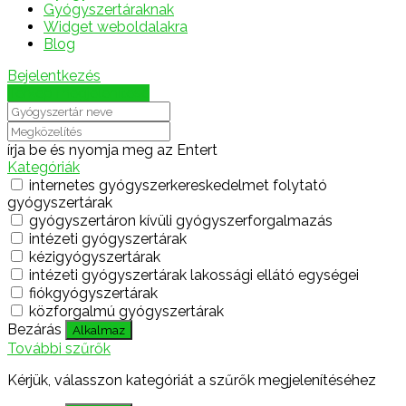
Gyógyszertáraknak
Widget weboldalakra
Blog
Bejelentkezés
Térkép megjelenítése
írja be és nyomja meg az Entert
Kategóriák
internetes gyógyszerkereskedelmet folytató
gyógyszertárak
gyógyszertáron kívüli gyógyszerforgalmazás
intézeti gyógyszertárak
kézigyógyszertárak
intézeti gyógyszertárak lakossági ellátó egységei
fiókgyógyszertárak
közforgalmú gyógyszertárak
Bezárás
Alkalmaz
További szűrők
Kérjük, válasszon kategóriát a szűrők megjelenítéséhez