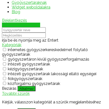
Gyógyszertáraknak
Widget weboldalakra
Blog
Bejelentkezés
Térkép megjelenítése
írja be és nyomja meg az Entert
Kategóriák
internetes gyógyszerkereskedelmet folytató
gyógyszertárak
gyógyszertáron kívüli gyógyszerforgalmazás
intézeti gyógyszertárak
kézigyógyszertárak
intézeti gyógyszertárak lakossági ellátó egységei
fiókgyógyszertárak
közforgalmú gyógyszertárak
Bezárás
Alkalmaz
További szűrők
Kérjük, válasszon kategóriát a szűrők megjelenítéséhez