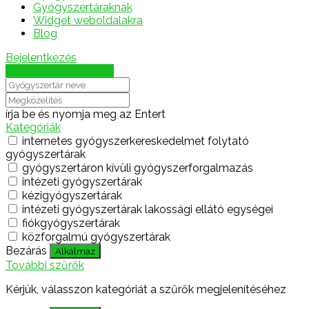
Gyógyszertáraknak
Widget weboldalakra
Blog
Bejelentkezés
Térkép megjelenítése
írja be és nyomja meg az Entert
Kategóriák
internetes gyógyszerkereskedelmet folytató
gyógyszertárak
gyógyszertáron kívüli gyógyszerforgalmazás
intézeti gyógyszertárak
kézigyógyszertárak
intézeti gyógyszertárak lakossági ellátó egységei
fiókgyógyszertárak
közforgalmú gyógyszertárak
Bezárás
Alkalmaz
További szűrők
Kérjük, válasszon kategóriát a szűrők megjelenítéséhez