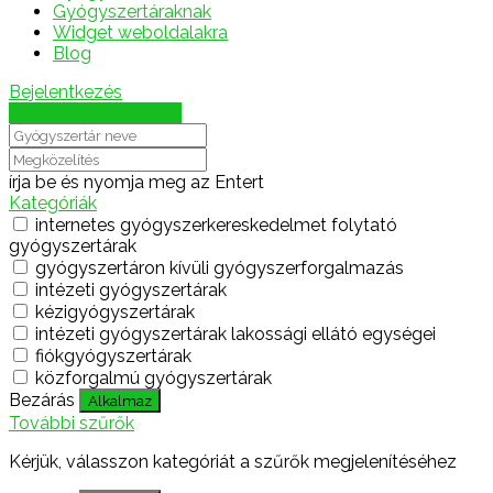
Gyógyszertáraknak
Widget weboldalakra
Blog
Bejelentkezés
Térkép megjelenítése
írja be és nyomja meg az Entert
Kategóriák
internetes gyógyszerkereskedelmet folytató
gyógyszertárak
gyógyszertáron kívüli gyógyszerforgalmazás
intézeti gyógyszertárak
kézigyógyszertárak
intézeti gyógyszertárak lakossági ellátó egységei
fiókgyógyszertárak
közforgalmú gyógyszertárak
Bezárás
Alkalmaz
További szűrők
Kérjük, válasszon kategóriát a szűrők megjelenítéséhez