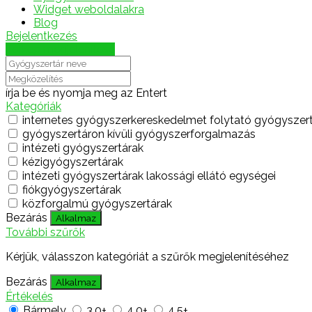
Widget weboldalakra
Blog
Bejelentkezés
Térkép megjelenítése
írja be és nyomja meg az Entert
Kategóriák
internetes gyógyszerkereskedelmet folytató gyógyszer
gyógyszertáron kívüli gyógyszerforgalmazás
intézeti gyógyszertárak
kézigyógyszertárak
intézeti gyógyszertárak lakossági ellátó egységei
fiókgyógyszertárak
közforgalmú gyógyszertárak
Bezárás
Alkalmaz
További szűrők
Kérjük, válasszon kategóriát a szűrők megjelenítéséhez
Bezárás
Alkalmaz
Értékelés
Bármely
3.0+
4.0+
4.5+