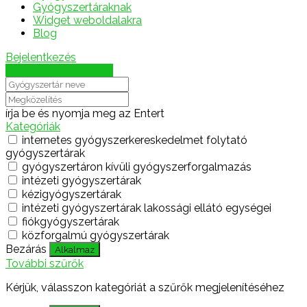
Gyógyszertáraknak
Widget weboldalakra
Blog
Bejelentkezés
Térkép megjelenítése
írja be és nyomja meg az Entert
Kategóriák
internetes gyógyszerkereskedelmet folytató
gyógyszertárak
gyógyszertáron kívüli gyógyszerforgalmazás
intézeti gyógyszertárak
kézigyógyszertárak
intézeti gyógyszertárak lakossági ellátó egységei
fiókgyógyszertárak
közforgalmú gyógyszertárak
Bezárás
Alkalmaz
További szűrők
Kérjük, válasszon kategóriát a szűrők megjelenítéséhez