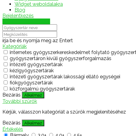
Widget weboldalakra
Blog
Bejelentkezés
Térkép megjelenítése
írja be és nyomja meg az Entert
Kategóriák
internetes gyógyszerkereskedelmet folytató gyógyszer
gyógyszertáron kívüli gyógyszerforgalmazás
intézeti gyógyszertárak
kézigyógyszertárak
intézeti gyógyszertárak lakossági ellátó egységei
fiókgyógyszertárak
közforgalmú gyógyszertárak
Bezárás
Alkalmaz
További szűrők
Kérjük, válasszon kategóriát a szűrők megjelenítéséhez
Bezárás
Alkalmaz
Értékelés
Bármely
3.0+
4.0+
4.5+