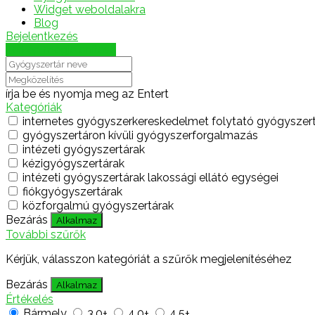
Widget weboldalakra
Blog
Bejelentkezés
Térkép megjelenítése
írja be és nyomja meg az Entert
Kategóriák
internetes gyógyszerkereskedelmet folytató gyógyszer
gyógyszertáron kívüli gyógyszerforgalmazás
intézeti gyógyszertárak
kézigyógyszertárak
intézeti gyógyszertárak lakossági ellátó egységei
fiókgyógyszertárak
közforgalmú gyógyszertárak
Bezárás
Alkalmaz
További szűrők
Kérjük, válasszon kategóriát a szűrők megjelenítéséhez
Bezárás
Alkalmaz
Értékelés
Bármely
3.0+
4.0+
4.5+