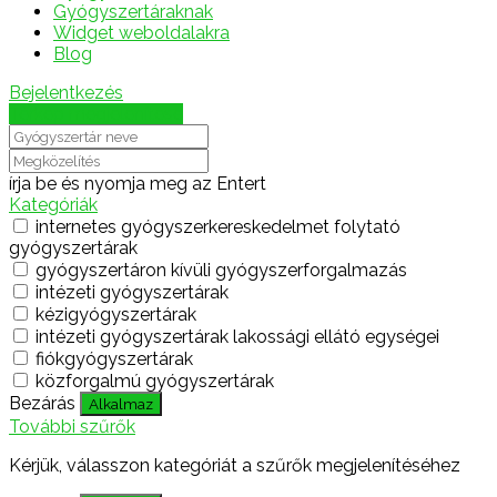
Gyógyszertáraknak
Widget weboldalakra
Blog
Bejelentkezés
Térkép megjelenítése
írja be és nyomja meg az Entert
Kategóriák
internetes gyógyszerkereskedelmet folytató
gyógyszertárak
gyógyszertáron kívüli gyógyszerforgalmazás
intézeti gyógyszertárak
kézigyógyszertárak
intézeti gyógyszertárak lakossági ellátó egységei
fiókgyógyszertárak
közforgalmú gyógyszertárak
Bezárás
Alkalmaz
További szűrők
Kérjük, válasszon kategóriát a szűrők megjelenítéséhez