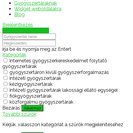
Gyógyszertáraknak
Widget weboldalakra
Blog
Bejelentkezés
Térkép megjelenítése
írja be és nyomja meg az Entert
Kategóriák
internetes gyógyszerkereskedelmet folytató
gyógyszertárak
gyógyszertáron kívüli gyógyszerforgalmazás
intézeti gyógyszertárak
kézigyógyszertárak
intézeti gyógyszertárak lakossági ellátó egységei
fiókgyógyszertárak
közforgalmú gyógyszertárak
Bezárás
Alkalmaz
További szűrők
Kérjük, válasszon kategóriát a szűrők megjelenítéséhez