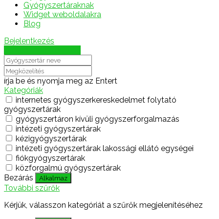
Gyógyszertáraknak
Widget weboldalakra
Blog
Bejelentkezés
Térkép megjelenítése
írja be és nyomja meg az Entert
Kategóriák
internetes gyógyszerkereskedelmet folytató
gyógyszertárak
gyógyszertáron kívüli gyógyszerforgalmazás
intézeti gyógyszertárak
kézigyógyszertárak
intézeti gyógyszertárak lakossági ellátó egységei
fiókgyógyszertárak
közforgalmú gyógyszertárak
Bezárás
Alkalmaz
További szűrők
Kérjük, válasszon kategóriát a szűrők megjelenítéséhez