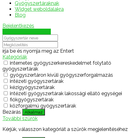
Gyógyszertáraknak
Widget weboldalakra
Blog
Bejelentkezés
Térkép megjelenítése
írja be és nyomja meg az Entert
Kategóriák
internetes gyógyszerkereskedelmet folytató
gyógyszertárak
gyógyszertáron kívüli gyógyszerforgalmazás
intézeti gyógyszertárak
kézigyógyszertárak
intézeti gyógyszertárak lakossági ellátó egységei
fiókgyógyszertárak
közforgalmú gyógyszertárak
Bezárás
Alkalmaz
További szűrők
Kérjük, válasszon kategóriát a szűrők megjelenítéséhez