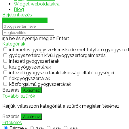
Widget weboldalakra
Blog
Bejelentkezés
Térkép megjelenítése
írja be és nyomja meg az Entert
Kategóriák
internetes gyógyszerkereskedelmet folytató gyógyszer
gyógyszertáron kívüli gyógyszerforgalmazás
intézeti gyógyszertárak
kézigyógyszertárak
intézeti gyógyszertárak lakossági ellátó egységei
fiókgyógyszertárak
közforgalmú gyógyszertárak
Bezárás
Alkalmaz
További szűrők
Kérjük, válasszon kategóriát a szűrők megjelenítéséhez
Bezárás
Alkalmaz
Értékelés
Bármely
3.0+
4.0+
4.5+