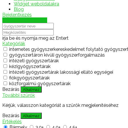
Widget weboldalakra
Blog
Bejelentkezés
Térkép megjelenítése
írja be és nyomja meg az Entert
Kategóriák
internetes gyógyszerkereskedelmet folytató gyógyszer
gyógyszertáron kívüli gyógyszerforgalmazás
intézeti gyógyszertárak
kézigyógyszertárak
intézeti gyógyszertárak lakossági ellátó egységei
fiókgyógyszertárak
közforgalmú gyógyszertárak
Bezárás
Alkalmaz
További szűrők
Kérjük, válasszon kategóriát a szűrők megjelenítéséhez
Bezárás
Alkalmaz
Értékelés
Bármely
3.0+
4.0+
4.5+