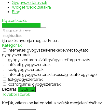
Gyógyszertáraknak
Widget weboldalakra
Blog
Bejelentkezés
Térkép megjelenítése
írja be és nyomja meg az Entert
Kategóriák
internetes gyógyszerkereskedelmet folytató
gyógyszertárak
gyógyszertáron kívüli gyógyszerforgalmazás
intézeti gyógyszertárak
kézigyógyszertárak
intézeti gyógyszertárak lakossági ellátó egységei
fiókgyógyszertárak
közforgalmú gyógyszertárak
Bezárás
Alkalmaz
További szűrők
Kérjük, válasszon kategóriát a szűrők megjelenítéséhez