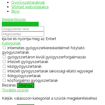
Gyógyszertáraknak
Widget weboldalakra
Blog
Bejelentkezés
Térkép megjelenítése
írja be és nyomja meg az Entert
Kategóriák
internetes gyógyszerkereskedelmet folytató
gyógyszertárak
gyógyszertáron kívüli gyógyszerforgalmazás
intézeti gyógyszertárak
kézigyógyszertárak
intézeti gyógyszertárak lakossági ellátó egységei
fiókgyógyszertárak
közforgalmú gyógyszertárak
Bezárás
Alkalmaz
További szűrők
Kérjük, válasszon kategóriát a szűrők megjelenítéséhez