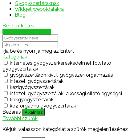
Gyógyszertáraknak
Widget weboldalakra
Blog
Bejelentkezés
Térkép megjelenítése
írja be és nyomja meg az Entert
Kategóriák
internetes gyógyszerkereskedelmet folytató
gyógyszertárak
gyógyszertáron kívüli gyógyszerforgalmazás
intézeti gyógyszertárak
kézigyógyszertárak
intézeti gyógyszertárak lakossági ellátó egységei
fiókgyógyszertárak
közforgalmú gyógyszertárak
Bezárás
Alkalmaz
További szűrők
Kérjük, válasszon kategóriát a szűrők megjelenítéséhez