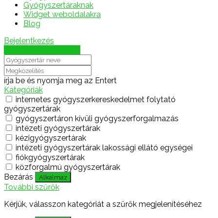
Gyógyszertáraknak
Widget weboldalakra
Blog
Bejelentkezés
Térkép megjelenítése
írja be és nyomja meg az Entert
Kategóriák
internetes gyógyszerkereskedelmet folytató
gyógyszertárak
gyógyszertáron kívüli gyógyszerforgalmazás
intézeti gyógyszertárak
kézigyógyszertárak
intézeti gyógyszertárak lakossági ellátó egységei
fiókgyógyszertárak
közforgalmú gyógyszertárak
Bezárás
Alkalmaz
További szűrők
Kérjük, válasszon kategóriát a szűrők megjelenítéséhez