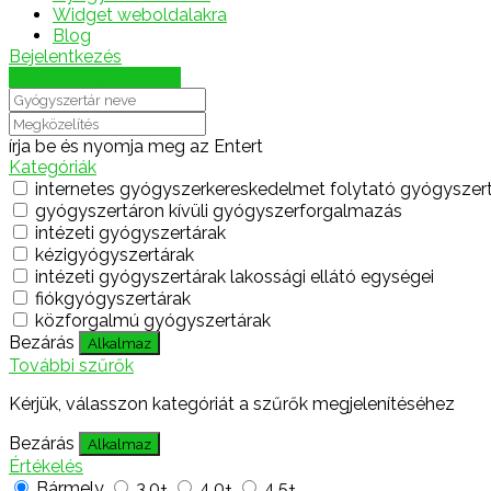
Widget weboldalakra
Blog
Bejelentkezés
Térkép megjelenítése
írja be és nyomja meg az Entert
Kategóriák
internetes gyógyszerkereskedelmet folytató gyógyszer
gyógyszertáron kívüli gyógyszerforgalmazás
intézeti gyógyszertárak
kézigyógyszertárak
intézeti gyógyszertárak lakossági ellátó egységei
fiókgyógyszertárak
közforgalmú gyógyszertárak
Bezárás
Alkalmaz
További szűrők
Kérjük, válasszon kategóriát a szűrők megjelenítéséhez
Bezárás
Alkalmaz
Értékelés
Bármely
3.0+
4.0+
4.5+