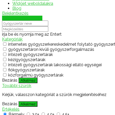
Widget weboldalakra
Blog
Bejelentkezés
Térkép megjelenítése
írja be és nyomja meg az Entert
Kategóriák
internetes gyógyszerkereskedelmet folytató gyógyszer
gyógyszertáron kívüli gyógyszerforgalmazás
intézeti gyógyszertárak
kézigyógyszertárak
intézeti gyógyszertárak lakossági ellátó egységei
fiókgyógyszertárak
közforgalmú gyógyszertárak
Bezárás
Alkalmaz
További szűrők
Kérjük, válasszon kategóriát a szűrők megjelenítéséhez
Bezárás
Alkalmaz
Értékelés
Bármely
3.0+
4.0+
4.5+